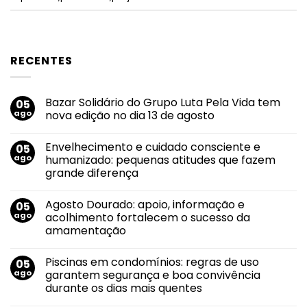
RECENTES
Bazar Solidário do Grupo Luta Pela Vida tem
05
ago
nova edição no dia 13 de agosto
Nenhum
comentário
Envelhecimento e cuidado consciente e
05
em
Bazar
ago
humanizado: pequenas atitudes que fazem
Solidário
grande diferença
do
Grupo
Nenhum
Luta
comentário
Pela
Agosto Dourado: apoio, informação e
05
em
Vida
Envelhecimento
ago
acolhimento fortalecem o sucesso da
tem
e
nova
amamentação
cuidado
edição
consciente
no
Nenhum
e
dia
comentário
humanizado:
Piscinas em condomínios: regras de uso
05
em
13
pequenas
Agosto
de
ago
garantem segurança e boa convivência
atitudes
Dourado:
agosto
que
durante os dias mais quentes
apoio,
fazem
informação
grande
Nenhum
e