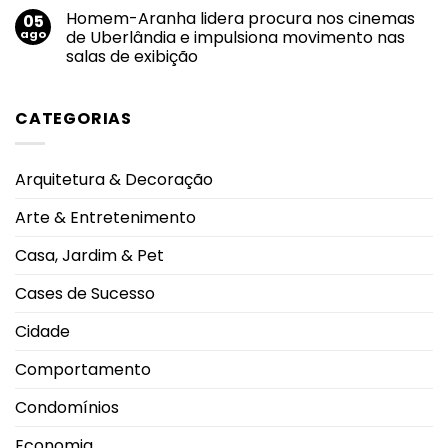
diferença
comentário
acolhimento
Homem-Aranha lidera procura nos cinemas
05
em
fortalecem
Piscinas
ago
de Uberlândia e impulsiona movimento nas
o
em
sucesso
salas de exibição
condomínios:
da
regras
amamentação
Nenhum
de
comentário
uso
em
garantem
CATEGORIAS
Homem-
segurança
Aranha
e
lidera
boa
procura
convivência
nos
durante
Arquitetura & Decoração
cinemas
os
de
dias
Uberlândia
mais
Arte & Entretenimento
e
quentes
impulsiona
movimento
Casa, Jardim & Pet
nas
salas
de
Cases de Sucesso
exibição
Cidade
Comportamento
Condomínios
Economia