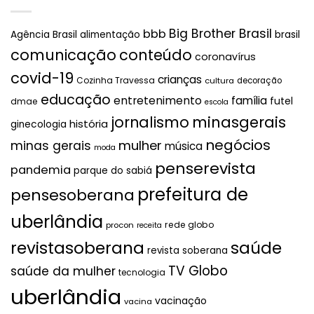
Big Brother Brasil
bbb
brasil
Agência Brasil
alimentação
comunicação
conteúdo
coronavírus
covid-19
crianças
Cozinha Travessa
cultura
decoração
educação
entretenimento
família
futel
dmae
escola
jornalismo
minasgerais
história
ginecologia
negócios
mulher
minas gerais
música
moda
penserevista
pandemia
parque do sabiá
prefeitura de
pensesoberana
uberlândia
rede globo
procon
receita
revistasoberana
saúde
revista soberana
TV Globo
saúde da mulher
tecnologia
uberlândia
vacinação
vacina