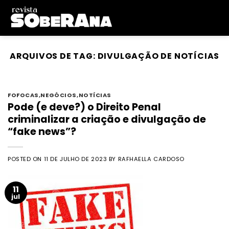
Skip
to
content
ARQUIVOS DE TAG:
DIVULGAÇÃO DE NOTÍCIAS
FOFOCAS
,
NEGÓCIOS
,
NOTÍCIAS
Pode (e deve?) o Direito Penal
criminalizar a criação e divulgação de
“fake news”?
POSTED ON
11 DE JULHO DE 2023
BY
RAFHAELLA CARDOSO
11
jul