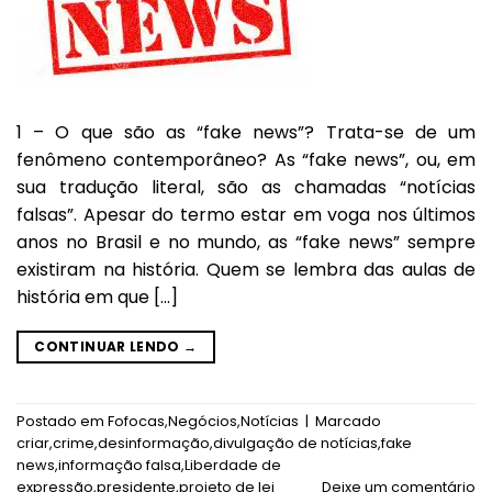
1 – O que são as “fake news”? Trata-se de um
fenômeno contemporâneo? As “fake news”, ou, em
sua tradução literal, são as chamadas “notícias
falsas”. Apesar do termo estar em voga nos últimos
anos no Brasil e no mundo, as “fake news” sempre
existiram na história. Quem se lembra das aulas de
história em que […]
CONTINUAR LENDO
→
Postado em
Fofocas
,
Negócios
,
Notícias
|
Marcado
criar
,
crime
,
desinformação
,
divulgação de notícias
,
fake
news
,
informação falsa
,
Liberdade de
expressão
,
presidente
,
projeto de lei
Deixe um comentário