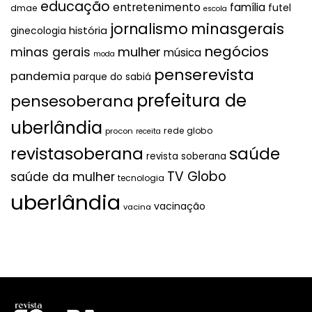
educação
entretenimento
família
futel
dmae
escola
jornalismo
minasgerais
história
ginecologia
negócios
mulher
minas gerais
música
moda
penserevista
pandemia
parque do sabiá
prefeitura de
pensesoberana
uberlândia
rede globo
procon
receita
revistasoberana
saúde
revista soberana
TV Globo
saúde da mulher
tecnologia
uberlândia
vacinação
vacina