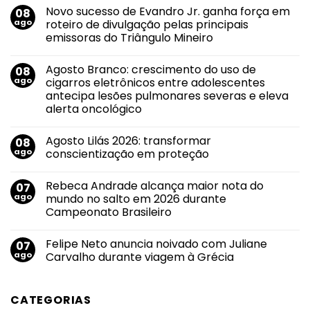
Novo sucesso de Evandro Jr. ganha força em
08
ago
roteiro de divulgação pelas principais
emissoras do Triângulo Mineiro
Nenhum
comentário
Agosto Branco: crescimento do uso de
08
em
Novo
ago
cigarros eletrônicos entre adolescentes
sucesso
antecipa lesões pulmonares severas e eleva
de
Evandro
alerta oncológico
Jr.
ganha
Nenhum
força
comentário
Agosto Lilás 2026: transformar
08
em
em
Agosto
roteiro
ago
conscientização em proteção
Branco:
de
crescimento
divulgação
Nenhum
do
pelas
comentário
Rebeca Andrade alcança maior nota do
07
uso
em
principais
de
Agosto
emissoras
ago
mundo no salto em 2026 durante
cigarros
Lilás
do
Campeonato Brasileiro
eletrônicos
2026:
Triângulo
entre
transformar
Mineiro
Nenhum
adolescentes
conscientização
comentário
antecipa
em
Felipe Neto anuncia noivado com Juliane
07
em
lesões
proteção
Rebeca
ago
Carvalho durante viagem à Grécia
pulmonares
Andrade
severas
alcança
Nenhum
e
maior
comentário
eleva
nota
em
alerta
CATEGORIAS
do
Felipe
oncológico
mundo
Neto