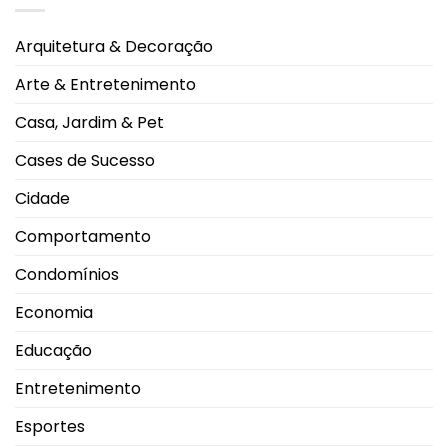
no
anuncia
salto
noivado
em
com
Arquitetura & Decoração
2026
Juliane
durante
Carvalho
Campeonato
durante
Arte & Entretenimento
Brasileiro
viagem
à
Grécia
Casa, Jardim & Pet
Cases de Sucesso
Cidade
Comportamento
Condomínios
Economia
Educação
Entretenimento
Esportes