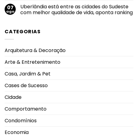
e
maior
comentário
eleva
Uberlândia está entre as cidades do Sudeste
07
nota
em
alerta
do
Felipe
ago
com melhor qualidade de vida, aponta ranking
oncológico
mundo
Neto
no
anuncia
Nenhum
salto
noivado
comentário
em
com
em
CATEGORIAS
2026
Juliane
Uberlândia
durante
Carvalho
está
Campeonato
durante
entre
Brasileiro
viagem
as
à
cidades
Arquitetura & Decoração
Grécia
do
Sudeste
com
Arte & Entretenimento
melhor
qualidade
de
Casa, Jardim & Pet
vida,
aponta
ranking
Cases de Sucesso
Cidade
Comportamento
Condomínios
Economia