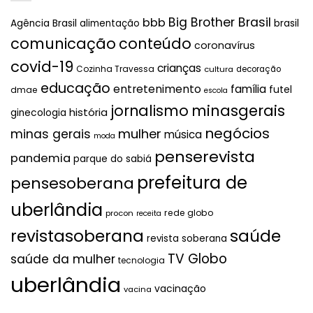
Big Brother Brasil
bbb
brasil
Agência Brasil
alimentação
comunicação
conteúdo
coronavírus
covid-19
crianças
Cozinha Travessa
cultura
decoração
educação
entretenimento
família
futel
dmae
escola
jornalismo
minasgerais
história
ginecologia
negócios
mulher
minas gerais
música
moda
penserevista
pandemia
parque do sabiá
prefeitura de
pensesoberana
uberlândia
rede globo
procon
receita
revistasoberana
saúde
revista soberana
TV Globo
saúde da mulher
tecnologia
uberlândia
vacinação
vacina