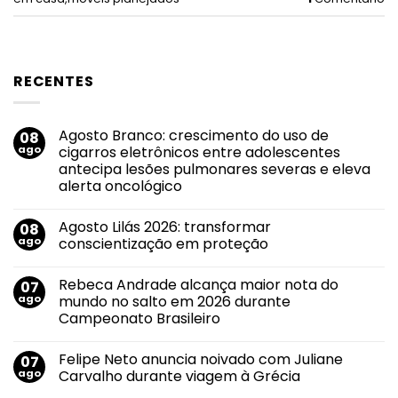
RECENTES
Agosto Branco: crescimento do uso de
08
ago
cigarros eletrônicos entre adolescentes
antecipa lesões pulmonares severas e eleva
alerta oncológico
Nenhum
comentário
Agosto Lilás 2026: transformar
08
em
Agosto
ago
conscientização em proteção
Branco:
crescimento
Nenhum
do
comentário
Rebeca Andrade alcança maior nota do
07
uso
em
de
Agosto
ago
mundo no salto em 2026 durante
cigarros
Lilás
Campeonato Brasileiro
eletrônicos
2026:
entre
transformar
Nenhum
adolescentes
conscientização
comentário
antecipa
em
Felipe Neto anuncia noivado com Juliane
07
em
lesões
proteção
Rebeca
ago
Carvalho durante viagem à Grécia
pulmonares
Andrade
severas
alcança
Nenhum