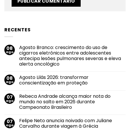
RECENTES
Agosto Branco: crescimento do uso de
08
ago
cigarros eletrônicos entre adolescentes
antecipa lesões pulmonares severas e eleva
alerta oncológico
Nenhum
comentário
Agosto Lilás 2026: transformar
08
em
Agosto
ago
conscientização em proteção
Branco:
crescimento
Nenhum
do
comentário
Rebeca Andrade alcança maior nota do
07
uso
em
de
Agosto
ago
mundo no salto em 2026 durante
cigarros
Lilás
Campeonato Brasileiro
eletrônicos
2026:
entre
transformar
Nenhum
adolescentes
conscientização
comentário
antecipa
em
Felipe Neto anuncia noivado com Juliane
07
em
lesões
proteção
Rebeca
ago
Carvalho durante viagem à Grécia
pulmonares
Andrade