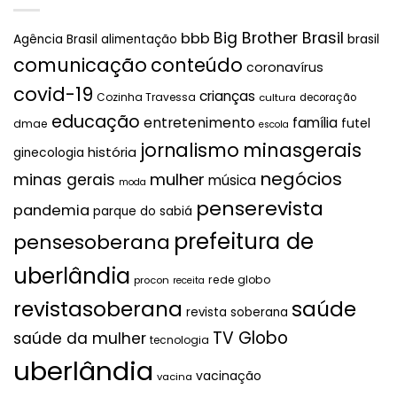
Big Brother Brasil
bbb
brasil
Agência Brasil
alimentação
comunicação
conteúdo
coronavírus
covid-19
crianças
Cozinha Travessa
cultura
decoração
educação
entretenimento
família
futel
dmae
escola
jornalismo
minasgerais
história
ginecologia
negócios
mulher
minas gerais
música
moda
penserevista
pandemia
parque do sabiá
prefeitura de
pensesoberana
uberlândia
rede globo
procon
receita
revistasoberana
saúde
revista soberana
TV Globo
saúde da mulher
tecnologia
uberlândia
vacinação
vacina