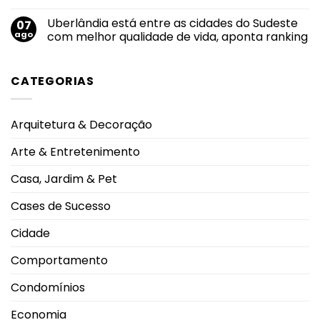
severas
alcança
Nenhum
e
maior
comentário
eleva
Uberlândia está entre as cidades do Sudeste
07
nota
em
alerta
do
Felipe
ago
com melhor qualidade de vida, aponta ranking
oncológico
mundo
Neto
no
anuncia
Nenhum
salto
noivado
comentário
em
com
em
CATEGORIAS
2026
Juliane
Uberlândia
durante
Carvalho
está
Campeonato
durante
entre
Brasileiro
viagem
as
à
cidades
Arquitetura & Decoração
Grécia
do
Sudeste
com
Arte & Entretenimento
melhor
qualidade
de
Casa, Jardim & Pet
vida,
aponta
ranking
Cases de Sucesso
Cidade
Comportamento
Condomínios
Economia