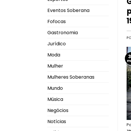
G
p
Eventos Soberana
1
Fofocas
Gastronomia
P
Jurídico
Moda
m
Mulher
Mulheres Soberanas
Mundo
Música
Negócios
Notícias
P
z