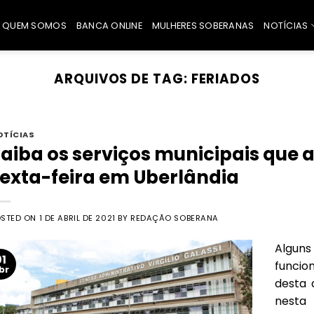
QUEM SOMOS
BANCA ONLINE
MULHERES SOBERANAS
NOTÍCIAS
ARQUIVOS DE TAG:
FERIADOS
OTÍCIAS
aiba os serviços municipais que 
exta-feira em Uberlândia
OSTED ON
1 DE ABRIL DE 2021
BY
REDAÇÃO SOBERANA
Algun
01
funcio
br
desta q
nesta 