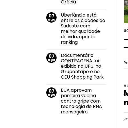
Grécia
do
mundo
Nenhum
no
comentário
salto
Uberlândia está
07
em
em
Felipe
ago
entre as cidades do
2026
Neto
durante
Sudeste com
anuncia
Campeonato
S
noivado
melhor qualidade
Brasileiro
com
de vida, aponta
Juliane
Carvalho
ranking
durante
Nenhum
viagem
comentário
à
Documentário
07
em
Grécia
Uberlândia
ago
CONTRACENA foi
está
P
exibido na UFU, no
entre
as
Grupontapé e no
cidades
CEU Shopping Park
do
Sudeste
Nenhum
com
N
comentário
melhor
EUA aprovam
07
em
M
qualidade
Documentário
ago
primeira vacina
de
CONTRACENA
vida,
n
contra gripe com
foi
aponta
exibido
tecnologia de RNA
ranking
na
mensageiro
UFU,
no
Nenhum
P
Grupontapé
comentário
e
em
no