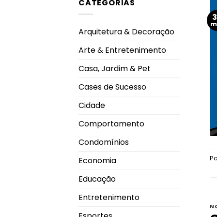
CATEGORIAS
EUA
CEU
aprovam
Shopping
primeira
Park
vacina
m
contra
Arquitetura & Decoração
gripe
com
tecnologia
Arte & Entretenimento
de
RNA
mensageiro
Casa, Jardim & Pet
Cases de Sucesso
Cidade
Comportamento
Condomínios
P
Economia
Educação
Entretenimento
N
Esportes