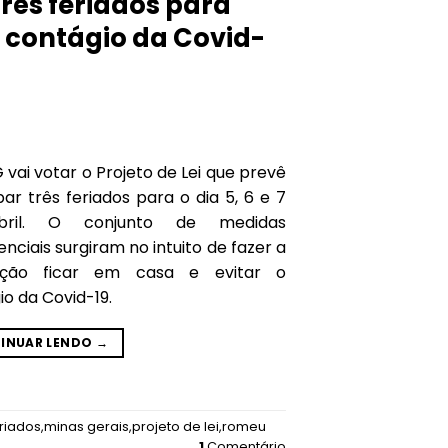
rês feriados para
o contágio da Covid-
vai votar o Projeto de Lei que prevê
ar três feriados para o dia 5, 6 e 7
ril. O conjunto de medidas
ciais surgiram no intuito de fazer a
ação ficar em casa e evitar o
o da Covid-19.
INUAR LENDO
→
riados
,
minas gerais
,
projeto de lei
,
romeu
1
Comentário