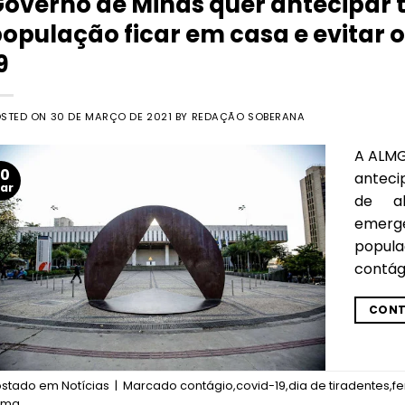
overno de Minas quer antecipar t
opulação ficar em casa e evitar 
9
OSTED ON
30 DE MARÇO DE 2021
BY
REDAÇÃO SOBERANA
A ALMG 
30
antecip
ar
de ab
emergen
popul
contági
CONT
ostado em
Notícias
|
Marcado
contágio
,
covid-19
,
dia de tiradentes
,
fe
ema