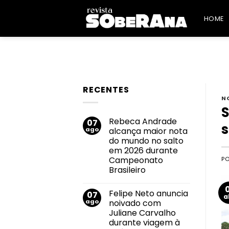
Skip
to
HOME
content
RECENTES
N
S
Rebeca Andrade
07
s
ago
alcança maior nota
do mundo no salto
em 2026 durante
Campeonato
P
Brasileiro
Nenhum
comentário
Felipe Neto anuncia
07
em
a
Rebeca
ago
noivado com
Andrade
Juliane Carvalho
alcança
maior
durante viagem à
nota