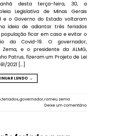
nhã desta terça-feira, 30, a
leia Legislativa de Minas Gerais
 e o Governo do Estado voltaram
na ideia de adiantar três feriados
 população ficar em casa e evitar o
gio da Covid-19. O governador,
 Zema, e o presidente da ALMG,
ho Patrus, fizeram um Projeto de Lei
591/2021 […]
INUAR LENDO
→
o
,
feriados
,
governador
,
romeu zema
Deixe um comentário