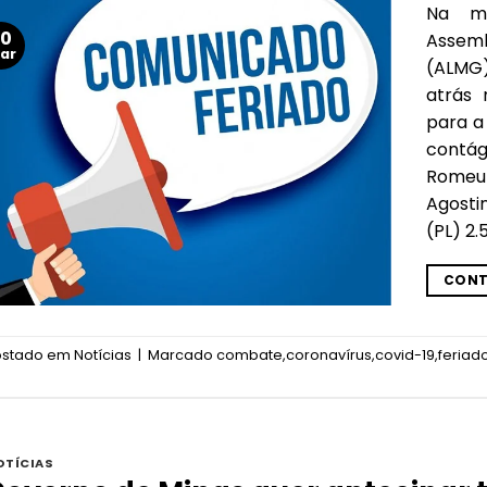
Na ma
30
Assemb
ar
(ALMG)
atrás 
para a
contá
Romeu
Agostin
(PL) 2.
CONT
ostado em
Notícias
|
Marcado
combate
,
coronavírus
,
covid-19
,
feriad
OTÍCIAS