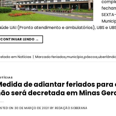
compl
fecha
SEXTA-
Munici
aúde UAI (Pronto atendimento e ambulatórios), UBS e UB
CONTINUAR LENDO
→
ostado em
Notícias
|
Marcado
feriados
,
município
,
páscoa
,
uberlândi
OTÍCIAS
edida de adiantar feriados para
ão será decretada em Minas Ger
OSTED ON
30 DE MARÇO DE 2021
BY
REDAÇÃO SOBERANA