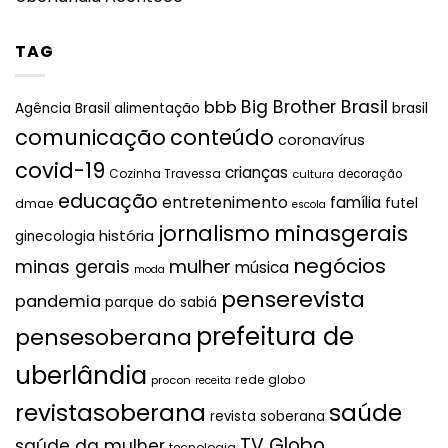
TAG
Big Brother Brasil
bbb
brasil
Agência Brasil
alimentação
comunicação
conteúdo
coronavírus
covid-19
crianças
Cozinha Travessa
cultura
decoração
educação
entretenimento
família
futel
dmae
escola
jornalismo
minasgerais
história
ginecologia
negócios
mulher
minas gerais
música
moda
penserevista
pandemia
parque do sabiá
prefeitura de
pensesoberana
uberlândia
rede globo
procon
receita
revistasoberana
saúde
revista soberana
TV Globo
saúde da mulher
tecnologia