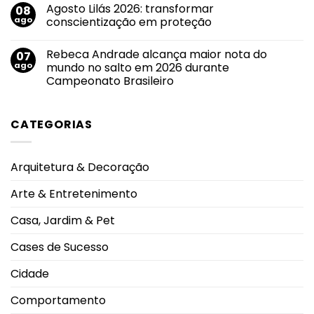
força
comentário
Agosto Lilás 2026: transformar
08
em
em
Agosto
roteiro
ago
conscientização em proteção
Branco:
de
crescimento
divulgação
Nenhum
do
pelas
comentário
Rebeca Andrade alcança maior nota do
07
uso
em
principais
de
Agosto
emissoras
ago
mundo no salto em 2026 durante
cigarros
Lilás
do
Campeonato Brasileiro
eletrônicos
2026:
Triângulo
entre
transformar
Mineiro
Nenhum
adolescentes
conscientização
comentário
antecipa
em
em
lesões
proteção
CATEGORIAS
Rebeca
pulmonares
Andrade
severas
alcança
e
maior
eleva
nota
alerta
Arquitetura & Decoração
do
oncológico
mundo
no
Arte & Entretenimento
salto
em
2026
Casa, Jardim & Pet
durante
Campeonato
Brasileiro
Cases de Sucesso
Cidade
Comportamento