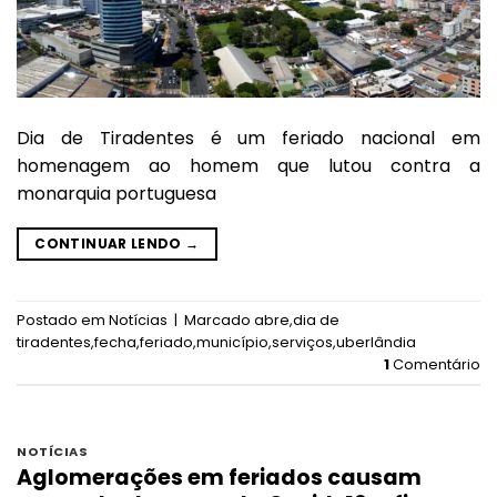
Dia de Tiradentes é um feriado nacional em
homenagem ao homem que lutou contra a
monarquia portuguesa
CONTINUAR LENDO
→
Postado em
Notícias
|
Marcado
abre
,
dia de
tiradentes
,
fecha
,
feriado
,
município
,
serviços
,
uberlândia
1
Comentário
NOTÍCIAS
Aglomerações em feriados causam