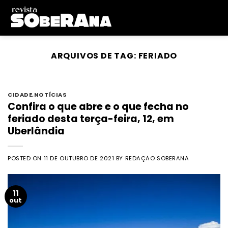
Skip
to
content
ARQUIVOS DE TAG:
FERIADO
CIDADE
,
NOTÍCIAS
Confira o que abre e o que fecha no
feriado desta terça-feira, 12, em
Uberlândia
POSTED ON
11 DE OUTUBRO DE 2021
BY
REDAÇÃO SOBERANA
11
out