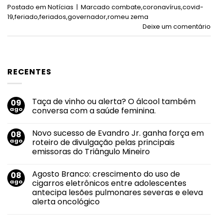
Postado em
Notícias
|
Marcado
combate
,
coronavírus
,
covid-
19
,
feriado
,
feriados
,
governador
,
romeu zema
Deixe um comentário
RECENTES
Taça de vinho ou alerta? O álcool também
09
ago
conversa com a saúde feminina.
Nenhum
comentário
Novo sucesso de Evandro Jr. ganha força em
08
em
Taça
ago
roteiro de divulgação pelas principais
de
emissoras do Triângulo Mineiro
vinho
ou
Nenhum
alerta?
comentário
O
Agosto Branco: crescimento do uso de
08
em
álcool
Novo
ago
cigarros eletrônicos entre adolescentes
também
sucesso
conversa
antecipa lesões pulmonares severas e eleva
de
com
Evandro
alerta oncológico
a
Jr.
saúde
ganha
Nenhum
feminina.