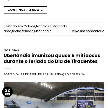
CONTINUAR LENDO
→
Postado em
Cidade
,
Notícias
|
Marcado
abre
,
fecha
,
feriado
,
uberlândia
Deixe um comentário
NOTÍCIAS
Uberlândia imunizou quase 5 mil idosos
durante o feriado do Dia de Tiradentes
POSTED ON
22 DE ABRIL DE 2021
BY
REDAÇÃO SOBERANA
22
abr