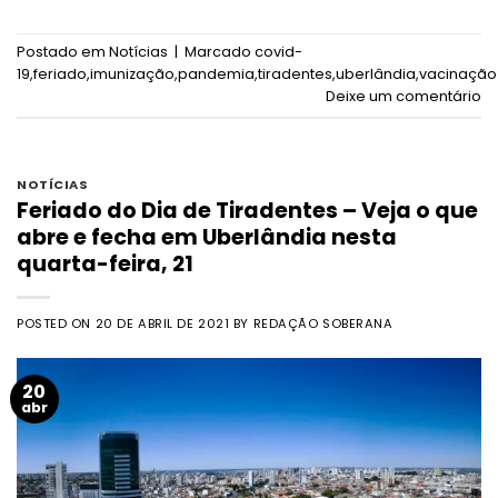
Postado em
Notícias
|
Marcado
covid-
19
,
feriado
,
imunização
,
pandemia
,
tiradentes
,
uberlândia
,
vacinação
Deixe um comentário
NOTÍCIAS
Feriado do Dia de Tiradentes – Veja o que
abre e fecha em Uberlândia nesta
quarta-feira, 21
POSTED ON
20 DE ABRIL DE 2021
BY
REDAÇÃO SOBERANA
20
abr