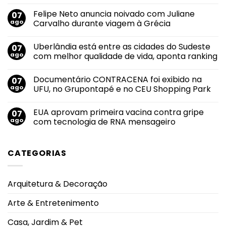
Nenhum
comentário
Felipe Neto anuncia noivado com Juliane
07
em
Rebeca
ago
Carvalho durante viagem à Grécia
Andrade
alcança
Nenhum
maior
comentário
Uberlândia está entre as cidades do Sudeste
07
nota
em
do
Felipe
ago
com melhor qualidade de vida, aponta ranking
mundo
Neto
no
anuncia
Nenhum
salto
noivado
comentário
Documentário CONTRACENA foi exibido na
07
em
com
em
2026
Juliane
Uberlândia
ago
UFU, no Grupontapé e no CEU Shopping Park
durante
Carvalho
está
Campeonato
durante
entre
Nenhum
Brasileiro
viagem
as
comentário
EUA aprovam primeira vacina contra gripe
07
à
cidades
em
Grécia
do
Documentário
ago
com tecnologia de RNA mensageiro
Sudeste
CONTRACENA
com
foi
Nenhum
melhor
exibido
comentário
qualidade
na
em
CATEGORIAS
de
UFU,
EUA
vida,
no
aprovam
aponta
Grupontapé
primeira
ranking
e
vacina
no
contra
Arquitetura & Decoração
CEU
gripe
Shopping
com
Park
tecnologia
Arte & Entretenimento
de
RNA
mensageiro
Casa, Jardim & Pet