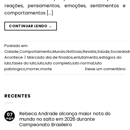
reações, pensamentos, emoções, sentimentos e
comportamentos […]
CONTINUAR LENDO
→
Postado em
Cidade
,
Comportamento
,
Mundo
,
Notícias
,
Revista
,
Saúde
,
Sociedad
Acontece
|
Marcado
dia de finados
,
enlutamento
,
estagios do
luto
,
fases do luto
,
luto
,
luto completo
,
luto normal
,
luto
patologico
,
morrer
,
morte
Deixe um comentário
RECENTES
Rebeca Andrade alcança maior nota do
07
ago
mundo no salto em 2026 durante
Campeonato Brasileiro