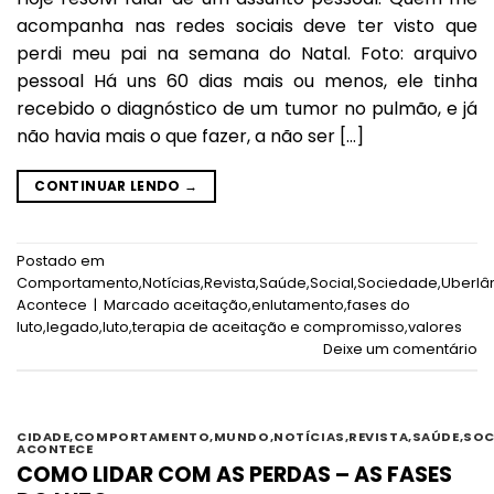
acompanha nas redes sociais deve ter visto que
perdi meu pai na semana do Natal. Foto: arquivo
pessoal Há uns 60 dias mais ou menos, ele tinha
recebido o diagnóstico de um tumor no pulmão, e já
não havia mais o que fazer, a não ser […]
CONTINUAR LENDO
→
Postado em
Comportamento
,
Notícias
,
Revista
,
Saúde
,
Social
,
Sociedade
,
Uberlâ
Acontece
|
Marcado
aceitação
,
enlutamento
,
fases do
luto
,
legado
,
luto
,
terapia de aceitação e compromisso
,
valores
Deixe um comentário
CIDADE
,
COMPORTAMENTO
,
MUNDO
,
NOTÍCIAS
,
REVISTA
,
SAÚDE
,
SOC
ACONTECE
COMO LIDAR COM AS PERDAS – AS FASES