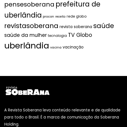
prefeitura de
pensesoberana
uberlândia
rede globo
procon
receita
revistasoberana
saúde
revista soberana
TV Globo
saúde da mulher
tecnologia
uberlândia
vacinação
vacina
A Revista Soberana leva conteúdo relevante e de qualidade
para todo o Brasil. É a marca de comunicação da Soberana
Holding.