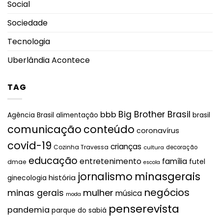
Social
Sociedade
Tecnologia
Uberlândia Acontece
TAG
Big Brother Brasil
bbb
brasil
Agência Brasil
alimentação
comunicação
conteúdo
coronavírus
covid-19
crianças
Cozinha Travessa
cultura
decoração
educação
entretenimento
família
futel
dmae
escola
jornalismo
minasgerais
história
ginecologia
negócios
mulher
minas gerais
música
moda
penserevista
pandemia
parque do sabiá