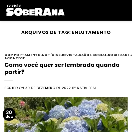
Skip
to
content
ARQUIVOS DE TAG:
ENLUTAMENTO
COMPORTAMENTO
,
NOTÍCIAS
,
REVISTA
,
SAÚDE
,
SOCIAL
,
SOCIEDADE
,
ACONTECE
Como você quer ser lembrado quando
partir?
POSTED ON
30 DE DEZEMBRO DE 2022
BY
KATIA BEAL
30
dez