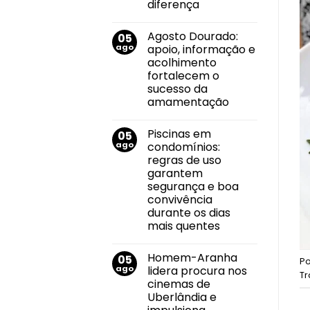
Vida
diferença
tem
Nenhum
nova
comentário
edição
Agosto Dourado:
05
em
no
Envelhecimento
dia
ago
apoio, informação e
e
13
acolhimento
cuidado
de
consciente
agosto
fortalecem o
e
sucesso da
humanizado:
pequenas
amamentação
atitudes
Nenhum
que
comentário
fazem
Piscinas em
05
em
grande
Agosto
diferença
ago
condomínios:
Dourado:
regras de uso
apoio,
informação
garantem
e
segurança e boa
acolhimento
fortalecem
convivência
o
durante os dias
sucesso
da
mais quentes
amamentação
Nenhum
comentário
Homem-Aranha
05
em
P
Piscinas
ago
lidera procura nos
Tr
em
cinemas de
condomínios:
regras
Uberlândia e
de