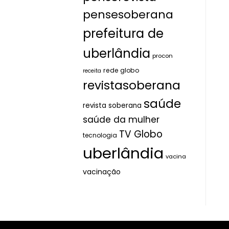
pensesoberana
prefeitura de
uberlândia
procon
rede globo
receita
revistasoberana
saúde
revista soberana
saúde da mulher
TV Globo
tecnologia
uberlândia
vacina
vacinação