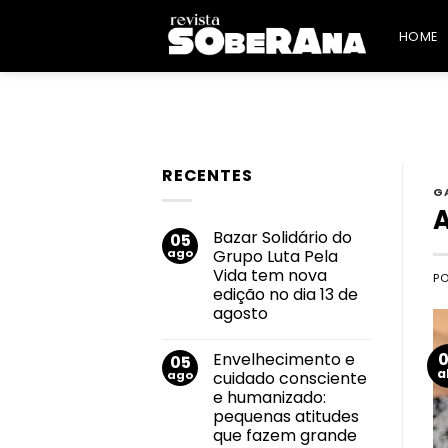
Skip
to
HOME
content
RECENTES
G
Bazar Solidário do
05
ago
Grupo Luta Pela
Vida tem nova
P
edição no dia 13 de
agosto
Nenhum
comentário
Envelhecimento e
05
em
Bazar
a
ago
cuidado consciente
Solidário
e humanizado:
do
Grupo
pequenas atitudes
Luta
que fazem grande
Pela