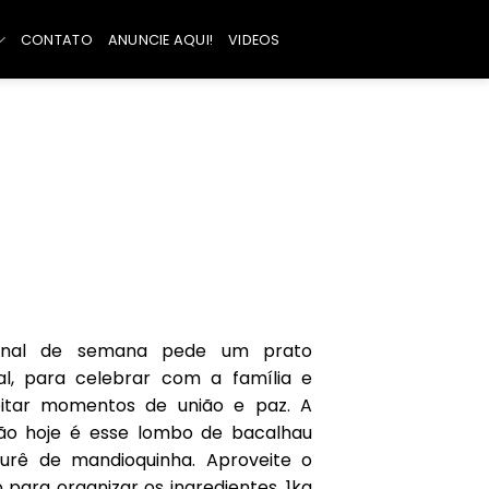
CONTATO
ANUNCIE AQUI!
VIDEOS
final de semana pede um prato
al, para celebrar com a família e
itar momentos de união e paz. A
ão hoje é esse lombo de bacalhau
rê de mandioquinha. Aproveite o
 para organizar os ingredientes. 1kg