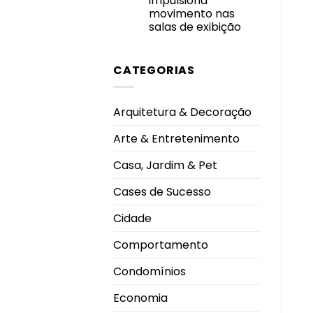
impulsiona
uso
garantem
movimento nas
segurança
salas de exibição
e
boa
Nenhum
convivência
comentário
durante
em
os
CATEGORIAS
Homem-
dias
Aranha
mais
lidera
quentes
procura
nos
Arquitetura & Decoração
cinemas
de
Uberlândia
Arte & Entretenimento
e
impulsiona
movimento
Casa, Jardim & Pet
nas
salas
de
Cases de Sucesso
exibição
Cidade
Comportamento
Condomínios
Economia