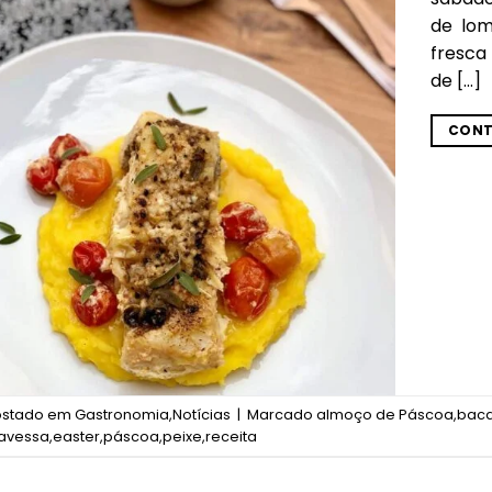
de lom
fresca 
de […]
CONT
ostado em
Gastronomia
,
Notícias
|
Marcado
almoço de Páscoa
,
baca
avessa
,
easter
,
páscoa
,
peixe
,
receita