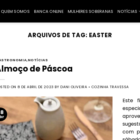
QUEM SOMOS
BANCA ONLINE
MULHERES SOBERANAS
NOTÍCIAS
ARQUIVOS DE TAG:
EASTER
ASTRONOMIA
,
NOTÍCIAS
Almoço de Páscoa
OSTED ON
8 DE ABRIL DE 2023
BY
DANI OLIVEIRA • COZINHA TRAVESSA
Este 
especi
08
aprove
br
sugest
com pu
sábado