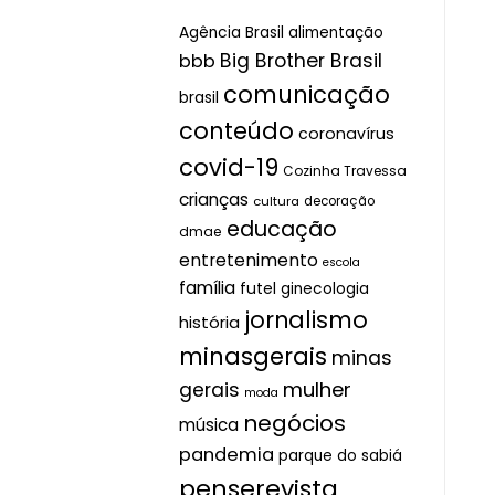
Agência Brasil
alimentação
Big Brother Brasil
bbb
comunicação
brasil
conteúdo
coronavírus
covid-19
Cozinha Travessa
crianças
cultura
decoração
educação
dmae
entretenimento
escola
família
futel
ginecologia
jornalismo
história
minasgerais
minas
mulher
gerais
moda
negócios
música
pandemia
parque do sabiá
penserevista