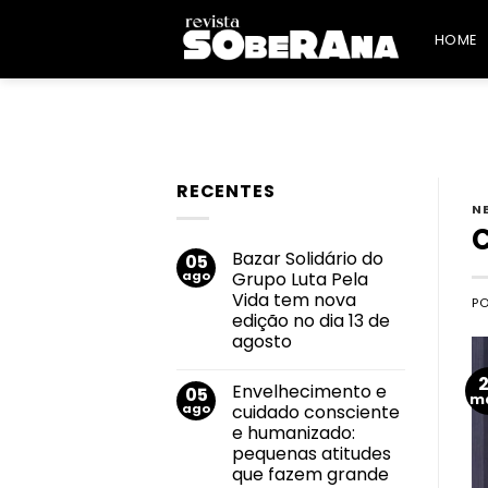
Skip
to
HOME
content
RECENTES
N
C
Bazar Solidário do
05
ago
Grupo Luta Pela
Vida tem nova
P
edição no dia 13 de
agosto
Nenhum
comentário
Envelhecimento e
05
em
m
Bazar
ago
cuidado consciente
Solidário
e humanizado:
do
Grupo
pequenas atitudes
Luta
que fazem grande
Pela