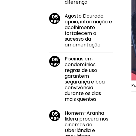
Vida
diferença
tem
Nenhum
nova
comentário
edição
Agosto Dourado:
05
em
no
Envelhecimento
dia
ago
apoio, informação e
e
13
acolhimento
cuidado
de
consciente
agosto
fortalecem o
e
sucesso da
humanizado:
pequenas
amamentação
atitudes
Nenhum
que
comentário
fazem
Piscinas em
05
em
grande
Agosto
diferença
ago
condomínios:
Dourado:
regras de uso
apoio,
informação
garantem
e
segurança e boa
acolhimento
P
fortalecem
convivência
o
durante os dias
sucesso
da
mais quentes
amamentação
Nenhum
comentário
Homem-Aranha
05
em
Piscinas
ago
lidera procura nos
em
cinemas de
condomínios:
regras
Uberlândia e
de