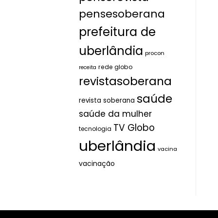
pensesoberana
prefeitura de
uberlândia
procon
rede globo
receita
revistasoberana
saúde
revista soberana
saúde da mulher
TV Globo
tecnologia
uberlândia
vacina
vacinação