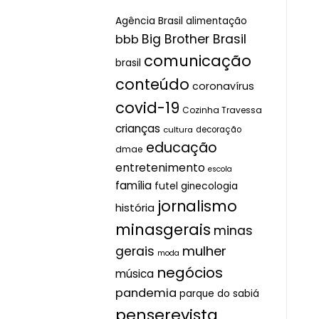
Agência Brasil
alimentação
Big Brother Brasil
bbb
comunicação
brasil
conteúdo
coronavírus
covid-19
Cozinha Travessa
crianças
cultura
decoração
educação
dmae
entretenimento
escola
família
futel
ginecologia
jornalismo
história
minasgerais
minas
mulher
gerais
moda
negócios
música
pandemia
parque do sabiá
penserevista