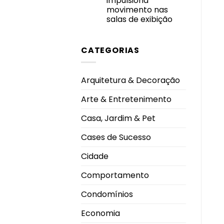
impulsiona
uso
garantem
movimento nas
segurança
salas de exibição
e
boa
Nenhum
convivência
comentário
durante
em
os
CATEGORIAS
Homem-
dias
Aranha
mais
lidera
quentes
procura
nos
Arquitetura & Decoração
cinemas
de
Uberlândia
Arte & Entretenimento
e
impulsiona
movimento
Casa, Jardim & Pet
nas
salas
de
Cases de Sucesso
exibição
Cidade
Comportamento
Condomínios
Economia