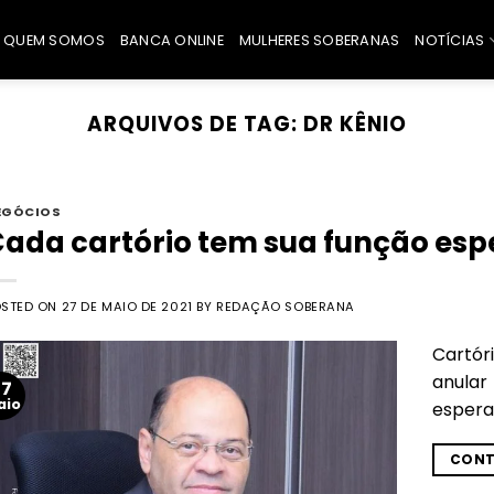
QUEM SOMOS
BANCA ONLINE
MULHERES SOBERANAS
NOTÍCIAS
ARQUIVOS DE TAG:
DR KÊNIO
EGÓCIOS
ada cartório tem sua função esp
OSTED ON
27 DE MAIO DE 2021
BY
REDAÇÃO SOBERANA
Cartór
anular
27
aio
espera
CONT