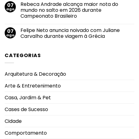
pelas
comentário
Rebeca Andrade alcança maior nota do
07
uso
em
principais
de
Agosto
emissoras
ago
mundo no salto em 2026 durante
cigarros
Lilás
do
Campeonato Brasileiro
eletrônicos
2026:
Triângulo
entre
transformar
Mineiro
Nenhum
adolescentes
conscientização
comentário
antecipa
em
Felipe Neto anuncia noivado com Juliane
07
em
lesões
proteção
Rebeca
ago
Carvalho durante viagem à Grécia
pulmonares
Andrade
severas
alcança
Nenhum
e
maior
comentário
eleva
nota
em
alerta
CATEGORIAS
do
Felipe
oncológico
mundo
Neto
no
anuncia
salto
noivado
em
com
Arquitetura & Decoração
2026
Juliane
durante
Carvalho
Campeonato
durante
Arte & Entretenimento
Brasileiro
viagem
à
Grécia
Casa, Jardim & Pet
Cases de Sucesso
Cidade
Comportamento