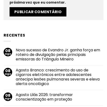
próxima vez que eu comentar.
RECENTES
Novo sucesso de Evandro Jr. ganha força em
08
ago
roteiro de divulgação pelas principais
emissoras do Triângulo Mineiro
Nenhum
comentário
Agosto Branco: crescimento do uso de
08
em
Novo
ago
cigarros eletrônicos entre adolescentes
sucesso
antecipa lesões pulmonares severas e eleva
de
Evandro
alerta oncológico
Jr.
ganha
Nenhum
força
comentário
Agosto Lilás 2026: transformar
08
em
em
Agosto
roteiro
ago
conscientização em proteção
Branco:
de
crescimento
divulgação
Nenhum
do