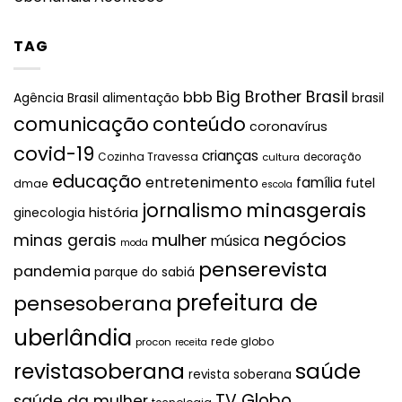
TAG
Big Brother Brasil
bbb
brasil
Agência Brasil
alimentação
comunicação
conteúdo
coronavírus
covid-19
crianças
Cozinha Travessa
cultura
decoração
educação
entretenimento
família
futel
dmae
escola
jornalismo
minasgerais
história
ginecologia
negócios
mulher
minas gerais
música
moda
penserevista
pandemia
parque do sabiá
prefeitura de
pensesoberana
uberlândia
rede globo
procon
receita
revistasoberana
saúde
revista soberana
TV Globo
saúde da mulher