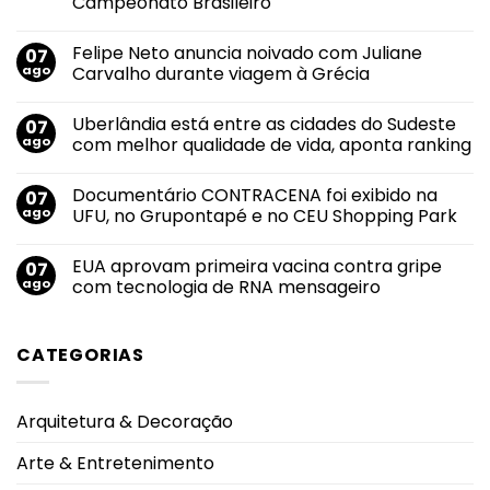
Campeonato Brasileiro
Nenhum
comentário
Felipe Neto anuncia noivado com Juliane
07
em
Rebeca
ago
Carvalho durante viagem à Grécia
Andrade
alcança
Nenhum
maior
comentário
Uberlândia está entre as cidades do Sudeste
07
nota
em
do
Felipe
ago
com melhor qualidade de vida, aponta ranking
mundo
Neto
no
anuncia
Nenhum
salto
noivado
comentário
Documentário CONTRACENA foi exibido na
07
em
com
em
2026
Juliane
Uberlândia
ago
UFU, no Grupontapé e no CEU Shopping Park
durante
Carvalho
está
Campeonato
durante
entre
Nenhum
Brasileiro
viagem
as
comentário
EUA aprovam primeira vacina contra gripe
07
à
cidades
em
Grécia
do
Documentário
ago
com tecnologia de RNA mensageiro
Sudeste
CONTRACENA
com
foi
Nenhum
melhor
exibido
comentário
qualidade
na
em
CATEGORIAS
de
UFU,
EUA
vida,
no
aprovam
aponta
Grupontapé
primeira
ranking
e
vacina
no
contra
Arquitetura & Decoração
CEU
gripe
Shopping
com
Park
tecnologia
Arte & Entretenimento
de
RNA