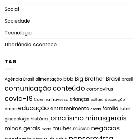
Social
Sociedade
Tecnologia
Uberlândia Acontece
TAG
Big Brother Brasil
bbb
brasil
Agência Brasil
alimentação
comunicação
conteúdo
coronavírus
covid-19
crianças
Cozinha Travessa
cultura
decoração
educação
entretenimento
família
futel
dmae
escola
jornalismo
minasgerais
história
ginecologia
negócios
mulher
minas gerais
música
moda
penserevista