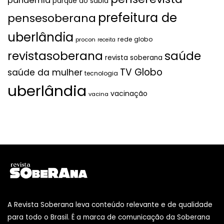
pandemia
parque do sabiá
prefeitura de
pensesoberana
uberlândia
rede globo
procon
receita
revistasoberana
saúde
revista soberana
TV Globo
saúde da mulher
tecnologia
uberlândia
vacinação
vacina
A Revista Soberana leva conteúdo relevante e de qualidade
para todo o Brasil. É a marca de comunicação da Soberana