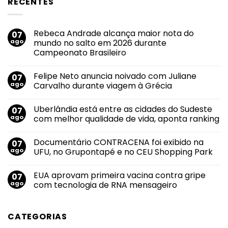
RECENTES
Rebeca Andrade alcança maior nota do
07
ago
mundo no salto em 2026 durante
Campeonato Brasileiro
Nenhum
comentário
Felipe Neto anuncia noivado com Juliane
07
em
Rebeca
ago
Carvalho durante viagem à Grécia
Andrade
alcança
Nenhum
maior
comentário
Uberlândia está entre as cidades do Sudeste
07
nota
em
do
Felipe
ago
com melhor qualidade de vida, aponta ranking
mundo
Neto
no
anuncia
Nenhum
salto
noivado
comentário
Documentário CONTRACENA foi exibido na
07
em
com
em
2026
Juliane
Uberlândia
ago
UFU, no Grupontapé e no CEU Shopping Park
durante
Carvalho
está
Campeonato
durante
entre
Nenhum
Brasileiro
viagem
as
comentário
EUA aprovam primeira vacina contra gripe
07
à
cidades
em
Grécia
do
Documentário
ago
com tecnologia de RNA mensageiro
Sudeste
CONTRACENA
com
foi
Nenhum
melhor
exibido
comentário
qualidade
na
em
CATEGORIAS
de
UFU,
EUA
vida,
no
aprovam
aponta
Grupontapé
primeira