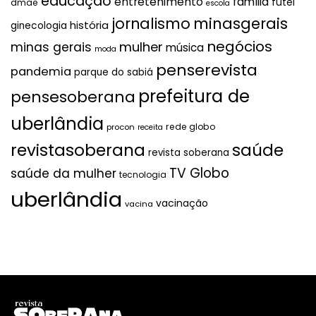
educação
entretenimento
família
futel
dmae
escola
jornalismo
minasgerais
história
ginecologia
negócios
mulher
minas gerais
música
moda
penserevista
pandemia
parque do sabiá
prefeitura de
pensesoberana
uberlândia
rede globo
procon
receita
revistasoberana
saúde
revista soberana
TV Globo
saúde da mulher
tecnologia
uberlândia
vacinação
vacina