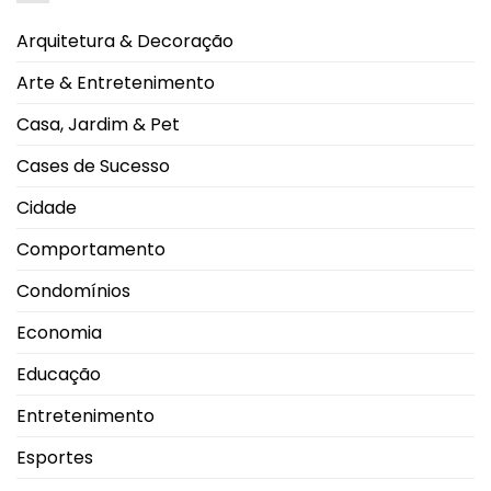
ranking
e
vacina
no
contra
Arquitetura & Decoração
CEU
gripe
Shopping
com
Park
tecnologia
Arte & Entretenimento
de
RNA
mensageiro
Casa, Jardim & Pet
Cases de Sucesso
Cidade
Comportamento
Condomínios
Economia
Educação
Entretenimento
Esportes