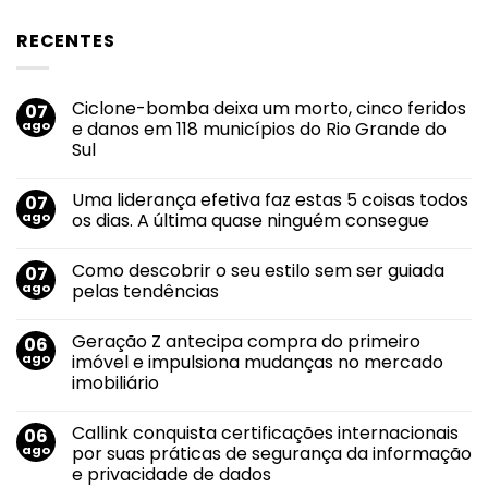
RECENTES
Ciclone-bomba deixa um morto, cinco feridos
07
ago
e danos em 118 municípios do Rio Grande do
Sul
Nenhum
comentário
Uma liderança efetiva faz estas 5 coisas todos
07
em
Ciclone-
ago
os dias. A última quase ninguém consegue
bomba
deixa
Nenhum
um
comentário
Como descobrir o seu estilo sem ser guiada
07
morto,
em
cinco
Uma
ago
pelas tendências
feridos
liderança
e
efetiva
Nenhum
danos
faz
comentário
Geração Z antecipa compra do primeiro
06
em
estas
em
118
5
Como
ago
imóvel e impulsiona mudanças no mercado
municípios
coisas
descobrir
imobiliário
do
todos
o
Rio
os
seu
Nenhum
Grande
dias.
estilo
comentário
do
A
sem
Callink conquista certificações internacionais
06
em
Sul
última
ser
Geração
ago
por suas práticas de segurança da informação
quase
guiada
Z
ninguém
pelas
e privacidade de dados
antecipa
consegue
tendências