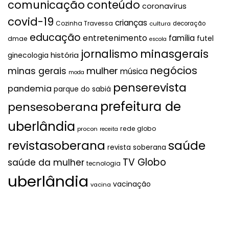
comunicação
conteúdo
coronavírus
covid-19
crianças
Cozinha Travessa
cultura
decoração
educação
entretenimento
família
futel
dmae
escola
jornalismo
minasgerais
história
ginecologia
negócios
mulher
minas gerais
música
moda
penserevista
pandemia
parque do sabiá
prefeitura de
pensesoberana
uberlândia
rede globo
procon
receita
revistasoberana
saúde
revista soberana
TV Globo
saúde da mulher
tecnologia
uberlândia
vacinação
vacina