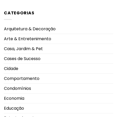
compra
Nenhum
do
comentário
primeiro
em
imóvel
CATEGORIAS
Callink
e
conquista
impulsiona
certificações
mudanças
internacionais
no
por
mercado
Arquitetura & Decoração
suas
imobiliário
práticas
de
Arte & Entretenimento
segurança
da
informação
Casa, Jardim & Pet
e
privacidade
de
Cases de Sucesso
dados
Cidade
Comportamento
Condomínios
Economia
Educação