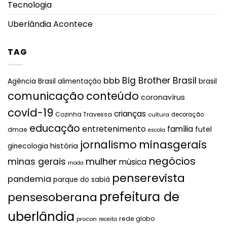
Tecnologia
Uberlândia Acontece
TAG
Big Brother Brasil
bbb
brasil
Agência Brasil
alimentação
comunicação
conteúdo
coronavírus
covid-19
crianças
Cozinha Travessa
cultura
decoração
educação
entretenimento
família
futel
dmae
escola
jornalismo
minasgerais
história
ginecologia
negócios
mulher
minas gerais
música
moda
penserevista
pandemia
parque do sabiá
prefeitura de
pensesoberana
uberlândia
rede globo
procon
receita