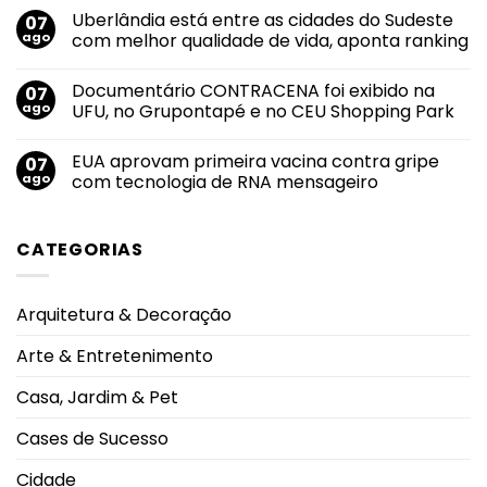
maior
comentário
Uberlândia está entre as cidades do Sudeste
07
nota
em
do
Felipe
ago
com melhor qualidade de vida, aponta ranking
mundo
Neto
no
anuncia
Nenhum
salto
noivado
comentário
Documentário CONTRACENA foi exibido na
07
em
com
em
2026
Juliane
Uberlândia
ago
UFU, no Grupontapé e no CEU Shopping Park
durante
Carvalho
está
Campeonato
durante
entre
Nenhum
Brasileiro
viagem
as
comentário
EUA aprovam primeira vacina contra gripe
07
à
cidades
em
Grécia
do
Documentário
ago
com tecnologia de RNA mensageiro
Sudeste
CONTRACENA
com
foi
Nenhum
melhor
exibido
comentário
qualidade
na
em
CATEGORIAS
de
UFU,
EUA
vida,
no
aprovam
aponta
Grupontapé
primeira
ranking
e
vacina
no
contra
Arquitetura & Decoração
CEU
gripe
Shopping
com
Park
tecnologia
Arte & Entretenimento
de
RNA
mensageiro
Casa, Jardim & Pet
Cases de Sucesso
Cidade