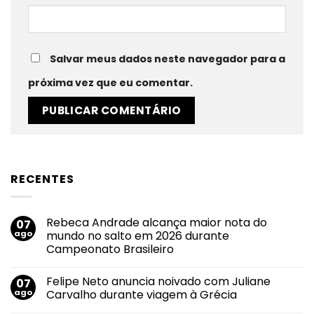
Salvar meus dados neste navegador para a
próxima vez que eu comentar.
RECENTES
Rebeca Andrade alcança maior nota do
07
ago
mundo no salto em 2026 durante
Campeonato Brasileiro
Nenhum
comentário
Felipe Neto anuncia noivado com Juliane
07
em
Rebeca
ago
Carvalho durante viagem à Grécia
Andrade
alcança
Nenhum