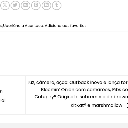
as
,
Uberlândia Acontece
.
Adicione aos favoritos
.
Luz, câmera, ação: Outback inova e lança tor
Bloomin’ Onion com camarões, Ribs c
em
Catupiry® Original e sobremesa de browni
ial
KitKat® e marshmallow