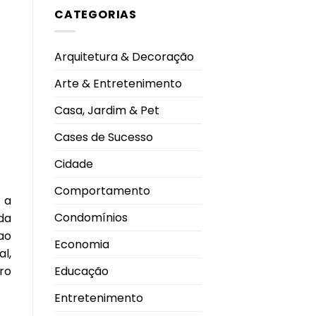
em
em
CATEGORIAS
Felipe
2026
Neto
durante
anuncia
Campeonato
noivado
Brasileiro
com
Arquitetura & Decoração
Juliane
Carvalho
durante
Arte & Entretenimento
viagem
à
Grécia
Casa, Jardim & Pet
Cases de Sucesso
Cidade
Comportamento
 a
Condomínios
da
ao
Economia
l,
ro
Educação
Entretenimento