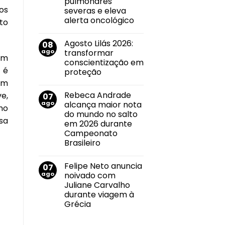
pulmonares
roteiro
os
de
severas e eleva
divulgação
alerta oncológico
to
pelas
principais
Nenhum
emissoras
comentário
do
Agosto Lilás 2026:
08
em
Triângulo
Agosto
ago
transformar
Mineiro
Branco:
um
conscientização em
crescimento
 é
do
proteção
uso
êm
de
Nenhum
cigarros
comentário
Rebeca Andrade
e,
07
em
eletrônicos
Agosto
entre
ago
alcança maior nota
mo
Lilás
adolescentes
do mundo no salto
2026:
antecipa
sa
transformar
lesões
em 2026 durante
conscientização
pulmonares
Campeonato
em
severas
proteção
e
Brasileiro
eleva
Nenhum
alerta
comentário
oncológico
Felipe Neto anuncia
07
em
Rebeca
ago
noivado com
Andrade
Juliane Carvalho
alcança
maior
durante viagem à
nota
Grécia
do
mundo
Nenhum
no
comentário
salto