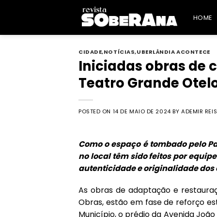
Skip
to
HOME
content
CIDADE
,
NOTÍCIAS
,
UBERLÂNDIA ACONTECE
Iniciadas obras de 
Teatro Grande Otel
POSTED ON
14 DE MAIO DE 2024
BY
ADEMIR REI
Como o espaço é tombado pelo Patr
no local têm sido feitos por equip
autenticidade e originalidade dos
As obras de adaptação e restauraç
Obras, estão em fase de reforço es
Município, o prédio da Avenida João