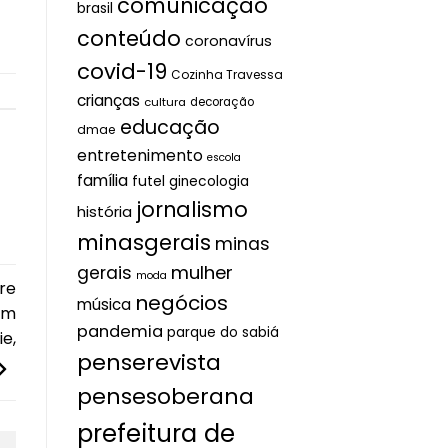
comunicação
brasil
conteúdo
coronavírus
covid-19
Cozinha Travessa
crianças
cultura
decoração
educação
dmae
entretenimento
escola
família
futel
ginecologia
jornalismo
história
minasgerais
minas
mulher
gerais
moda
re
negócios
música
om
pandemia
parque do sabiá
e,
penserevista
pensesoberana
prefeitura de