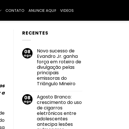
CONTATO
ANUNCIE AQUI!
VIDEOS
RECENTES
Novo sucesso de
08
ago
Evandro Jr. ganha
força em roteiro de
divulgação pelas
principais
emissoras do
Triângulo Mineiro
os
Nenhum
 a
comentário
Agosto Branco:
08
em
Novo
ago
crescimento do uso
sucesso
de cigarros
de
Evandro
de
eletrônicos entre
Jr.
adolescentes
ganha
do
força
antecipa lesões
ssa
em