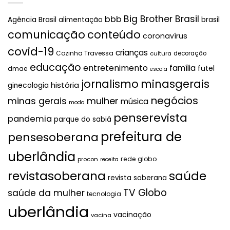
Big Brother Brasil
bbb
brasil
Agência Brasil
alimentação
comunicação
conteúdo
coronavírus
covid-19
crianças
Cozinha Travessa
cultura
decoração
educação
entretenimento
família
futel
dmae
escola
jornalismo
minasgerais
história
ginecologia
negócios
mulher
minas gerais
música
moda
penserevista
pandemia
parque do sabiá
prefeitura de
pensesoberana
uberlândia
rede globo
procon
receita
revistasoberana
saúde
revista soberana
TV Globo
saúde da mulher
tecnologia
uberlândia
vacinação
vacina