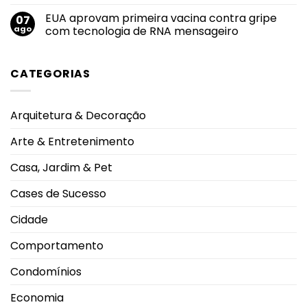
Campeonato
durante
entre
Nenhum
Brasileiro
viagem
as
comentário
EUA aprovam primeira vacina contra gripe
07
à
cidades
em
Grécia
do
Documentário
ago
com tecnologia de RNA mensageiro
Sudeste
CONTRACENA
com
foi
Nenhum
melhor
exibido
comentário
qualidade
na
em
CATEGORIAS
de
UFU,
EUA
vida,
no
aprovam
aponta
Grupontapé
primeira
ranking
e
vacina
no
contra
Arquitetura & Decoração
CEU
gripe
Shopping
com
Park
tecnologia
Arte & Entretenimento
de
RNA
mensageiro
Casa, Jardim & Pet
Cases de Sucesso
Cidade
Comportamento
Condomínios
Economia