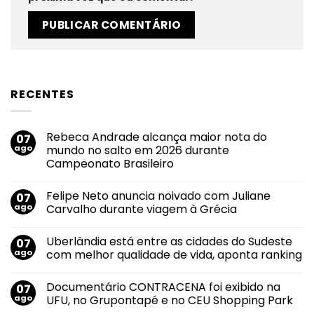
RECENTES
Rebeca Andrade alcança maior nota do
07
ago
mundo no salto em 2026 durante
Campeonato Brasileiro
Nenhum
comentário
Felipe Neto anuncia noivado com Juliane
07
em
Rebeca
ago
Carvalho durante viagem à Grécia
Andrade
alcança
Nenhum
maior
comentário
Uberlândia está entre as cidades do Sudeste
07
nota
em
do
Felipe
ago
com melhor qualidade de vida, aponta ranking
mundo
Neto
no
anuncia
Nenhum
salto
noivado
comentário
Documentário CONTRACENA foi exibido na
07
em
com
em
2026
Juliane
Uberlândia
ago
UFU, no Grupontapé e no CEU Shopping Park
durante
Carvalho
está