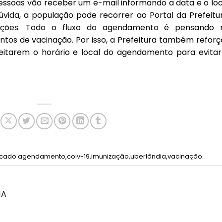
ssoas vão receber um e-mail informando a data e o loc
úvida, a população pode recorrer ao Portal da Prefeitur
ações. Todo o fluxo do agendamento é pensando 
tos de vacinação. Por isso, a Prefeitura também reforç
eitarem o horário e local do agendamento para evitar
rcado
agendamento
,
coiv-19
,
imunização
,
uberlândia
,
vacinação
.
NA