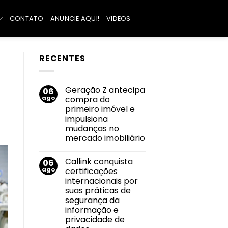
CONTATO
ANUNCIE AQUI!
VIDEOS
RECENTES
Geração Z antecipa
06
ago
compra do
primeiro imóvel e
impulsiona
mudanças no
mercado imobiliário
Nenhum
comentário
Callink conquista
06
em
Geração
ago
certificações
Z
internacionais por
antecipa
compra
suas práticas de
do
segurança da
primeiro
imóvel
informação e
e
privacidade de
impulsiona
mudanças