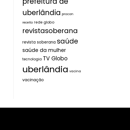
prefeitura de
uberlândia
procon
rede globo
receita
revistasoberana
saúde
revista soberana
saúde da mulher
TV Globo
tecnologia
uberlândia
vacina
vacinação