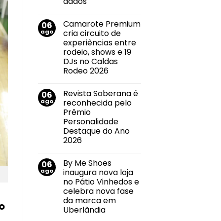
dados
no
Nenhum
mercado
comentário
imobiliário
Camarote Premium
06
em
Callink
ago
cria circuito de
conquista
experiências entre
certificações
internacionais
rodeio, shows e 19
por
DJs no Caldas
suas
práticas
Rodeo 2026
de
Nenhum
segurança
comentário
da
Revista Soberana é
06
em
informação
Camarote
e
ago
reconhecida pelo
Premium
privacidade
Prêmio
cria
de
circuito
dados
Personalidade
de
Destaque do Ano
experiências
entre
2026
rodeio,
Nenhum
shows
comentário
e
By Me Shoes
06
em
19
Revista
DJs
ago
inaugura nova loja
Soberana
no
no Pátio Vinhedos e
é
Caldas
reconhecida
Rodeo
celebra nova fase
pelo
2026
da marca em
Prêmio
o
Personalidade
Uberlândia
Destaque
Nenhum
do