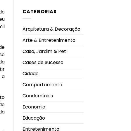
comentário
Ano
em
2026
CATEGORIAS
By
do
Me
Shoes
eu
inaugura
il
nova
Arquitetura & Decoração
loja
no
Pátio
Arte & Entretenimento
Vinhedos
e
de
celebra
Casa, Jardim & Pet
nova
so
fase
da
da
Cases de Sucesso
marca
em
ir
Uberlândia
Cidade
 a
Comportamento
Condomínios
to
de
Economia
da
Educação
Entretenimento