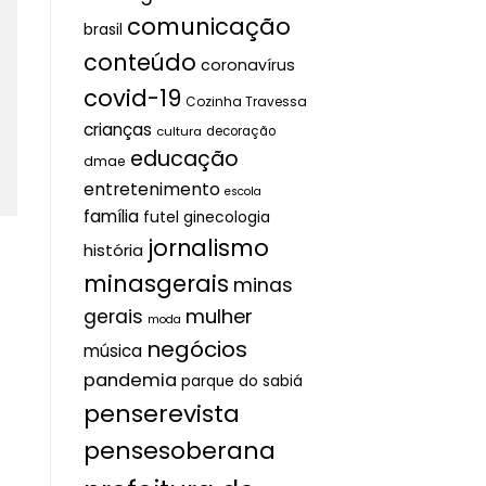
comunicação
brasil
conteúdo
coronavírus
covid-19
Cozinha Travessa
crianças
cultura
decoração
educação
dmae
entretenimento
escola
família
futel
ginecologia
jornalismo
história
minasgerais
minas
mulher
gerais
moda
negócios
música
pandemia
parque do sabiá
penserevista
pensesoberana