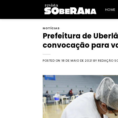
Skip
to
HOME
content
NOTÍCIAS
Prefeitura de Uberl
convocação para va
POSTED ON
18 DE MAIO DE 2021
BY
REDAÇÃO S