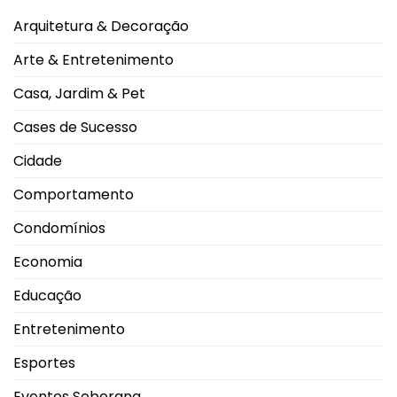
procura
convivência
nos
durante
Arquitetura & Decoração
cinemas
os
de
dias
Uberlândia
mais
Arte & Entretenimento
e
quentes
impulsiona
movimento
Casa, Jardim & Pet
nas
salas
de
Cases de Sucesso
exibição
Cidade
Comportamento
Condomínios
Economia
Educação
Entretenimento
Esportes
Eventos Soberana