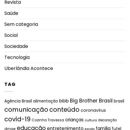
Revista
Saúde
Sem categoria
Social
Sociedade
Tecnologia
Uberlândia Acontece
TAG
Big Brother Brasil
bbb
brasil
Agência Brasil
alimentação
comunicação
conteúdo
coronavírus
covid-19
crianças
Cozinha Travessa
cultura
decoração
educação
entretenimento
família
futel
dmae
escola