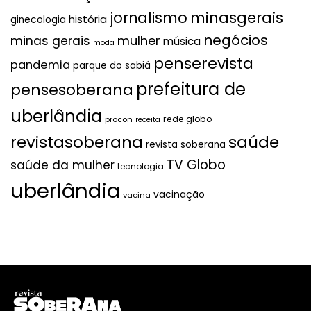
jornalismo
minasgerais
história
ginecologia
negócios
mulher
minas gerais
música
moda
penserevista
pandemia
parque do sabiá
prefeitura de
pensesoberana
uberlândia
rede globo
procon
receita
revistasoberana
saúde
revista soberana
TV Globo
saúde da mulher
tecnologia
uberlândia
vacinação
vacina