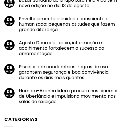
Bazar Solidário do Grupo Luta Pela Vida tem
05
ago
nova edição no dia 13 de agosto
Nenhum
comentário
Envelhecimento e cuidado consciente e
05
em
Bazar
ago
humanizado: pequenas atitudes que fazem
Solidário
grande diferença
do
Grupo
Nenhum
Luta
comentário
Pela
Agosto Dourado: apoio, informação e
05
em
Vida
Envelhecimento
ago
acolhimento fortalecem o sucesso da
tem
e
nova
amamentação
cuidado
edição
consciente
no
Nenhum
e
dia
comentário
humanizado:
Piscinas em condomínios: regras de uso
05
em
13
pequenas
Agosto
de
ago
garantem segurança e boa convivência
atitudes
Dourado:
agosto
que
durante os dias mais quentes
apoio,
fazem
informação
grande
Nenhum
e
diferença
comentário
acolhimento
Homem-Aranha lidera procura nos cinemas
05
em
fortalecem
Piscinas
ago
de Uberlândia e impulsiona movimento nas
o
em
sucesso
salas de exibição
condomínios:
da
regras
amamentação
Nenhum
de
comentário
uso
em
garantem
CATEGORIAS
Homem-
segurança
Aranha
e
lidera
boa