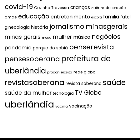
covid-19
crianças
Cozinha Travessa
cultura
decoração
educação
entretenimento
família
futel
dmae
escola
jornalismo
minasgerais
história
ginecologia
negócios
mulher
minas gerais
música
moda
penserevista
pandemia
parque do sabiá
prefeitura de
pensesoberana
uberlândia
rede globo
procon
receita
revistasoberana
saúde
revista soberana
TV Globo
saúde da mulher
tecnologia
uberlândia
vacinação
vacina