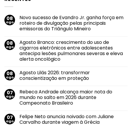
Novo sucesso de Evandro Jr. ganha força em
08
ago
roteiro de divulgação pelas principais
emissoras do Triângulo Mineiro
Nenhum
comentário
Agosto Branco: crescimento do uso de
08
em
Novo
ago
cigarros eletrônicos entre adolescentes
sucesso
antecipa lesões pulmonares severas e eleva
de
Evandro
alerta oncológico
Jr.
ganha
Nenhum
força
comentário
Agosto Lilás 2026: transformar
08
em
em
Agosto
roteiro
ago
conscientização em proteção
Branco:
de
crescimento
divulgação
Nenhum
do
pelas
comentário
Rebeca Andrade alcança maior nota do
07
uso
em
principais
de
Agosto
emissoras
ago
mundo no salto em 2026 durante
cigarros
Lilás
do
Campeonato Brasileiro
eletrônicos
2026:
Triângulo
entre
transformar
Mineiro
Nenhum
adolescentes
conscientização
comentário
antecipa
em
Felipe Neto anuncia noivado com Juliane
07
em
lesões
proteção
Rebeca
ago
Carvalho durante viagem à Grécia
pulmonares
Andrade
severas
alcança
Nenhum
e
maior