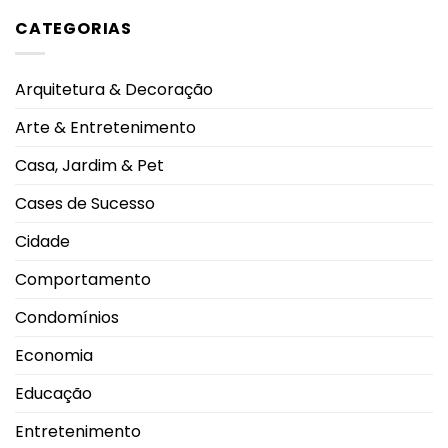
comentário
eleva
nota
em
alerta
CATEGORIAS
do
Felipe
oncológico
mundo
Neto
no
anuncia
salto
noivado
em
com
Arquitetura & Decoração
2026
Juliane
durante
Carvalho
Campeonato
durante
Arte & Entretenimento
Brasileiro
viagem
à
Grécia
Casa, Jardim & Pet
Cases de Sucesso
Cidade
Comportamento
Condomínios
Economia
Educação
Entretenimento