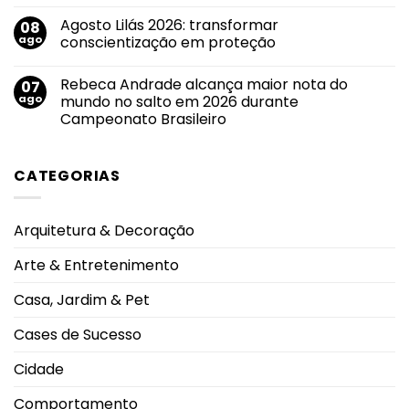
ganha
Nenhum
feminina.
força
comentário
Agosto Lilás 2026: transformar
08
em
em
Agosto
roteiro
ago
conscientização em proteção
Branco:
de
crescimento
divulgação
Nenhum
do
pelas
comentário
Rebeca Andrade alcança maior nota do
07
uso
em
principais
de
Agosto
emissoras
ago
mundo no salto em 2026 durante
cigarros
Lilás
do
Campeonato Brasileiro
eletrônicos
2026:
Triângulo
entre
transformar
Mineiro
Nenhum
adolescentes
conscientização
comentário
antecipa
em
em
lesões
proteção
CATEGORIAS
Rebeca
pulmonares
Andrade
severas
alcança
e
maior
eleva
nota
alerta
Arquitetura & Decoração
do
oncológico
mundo
no
Arte & Entretenimento
salto
em
2026
Casa, Jardim & Pet
durante
Campeonato
Brasileiro
Cases de Sucesso
Cidade
Comportamento