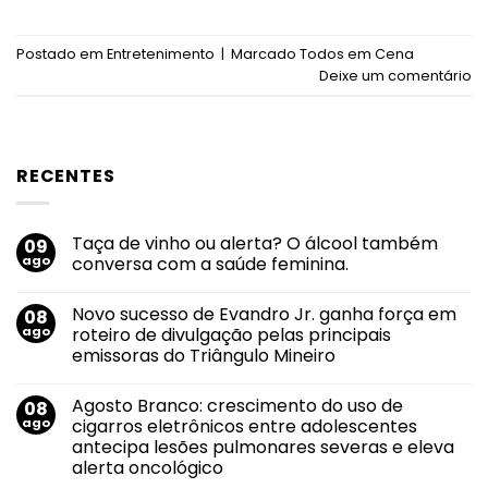
Postado em
Entretenimento
|
Marcado
Todos em Cena
Deixe um comentário
RECENTES
Taça de vinho ou alerta? O álcool também
09
ago
conversa com a saúde feminina.
Nenhum
comentário
Novo sucesso de Evandro Jr. ganha força em
08
em
Taça
ago
roteiro de divulgação pelas principais
de
emissoras do Triângulo Mineiro
vinho
ou
Nenhum
alerta?
comentário
O
Agosto Branco: crescimento do uso de
08
em
álcool
Novo
ago
cigarros eletrônicos entre adolescentes
também
sucesso
conversa
antecipa lesões pulmonares severas e eleva
de
com
Evandro
alerta oncológico
a
Jr.
saúde