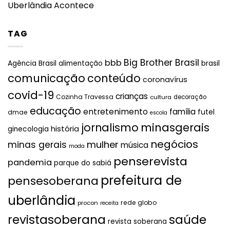
Uberlândia Acontece
TAG
Big Brother Brasil
bbb
brasil
Agência Brasil
alimentação
comunicação
conteúdo
coronavírus
covid-19
crianças
Cozinha Travessa
cultura
decoração
educação
entretenimento
família
futel
dmae
escola
jornalismo
minasgerais
história
ginecologia
negócios
mulher
minas gerais
música
moda
penserevista
pandemia
parque do sabiá
prefeitura de
pensesoberana
uberlândia
rede globo
procon
receita
revistasoberana
saúde
revista soberana