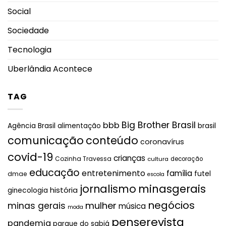
Social
Sociedade
Tecnologia
Uberlândia Acontece
TAG
Big Brother Brasil
bbb
brasil
Agência Brasil
alimentação
comunicação
conteúdo
coronavírus
covid-19
crianças
Cozinha Travessa
cultura
decoração
educação
entretenimento
família
futel
dmae
escola
jornalismo
minasgerais
história
ginecologia
negócios
mulher
minas gerais
música
moda
penserevista
pandemia
parque do sabiá