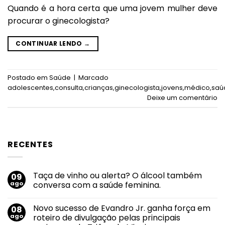
Quando é a hora certa que uma jovem mulher deve
procurar o ginecologista?
CONTINUAR LENDO
→
Postado em
Saúde
|
Marcado
adolescentes
,
consulta
,
crianças
,
ginecologista
,
jovens
,
médico
,
saú
Deixe um comentário
RECENTES
Taça de vinho ou alerta? O álcool também
09
ago
conversa com a saúde feminina.
Nenhum
comentário
Novo sucesso de Evandro Jr. ganha força em
08
em
Taça
ago
roteiro de divulgação pelas principais
de