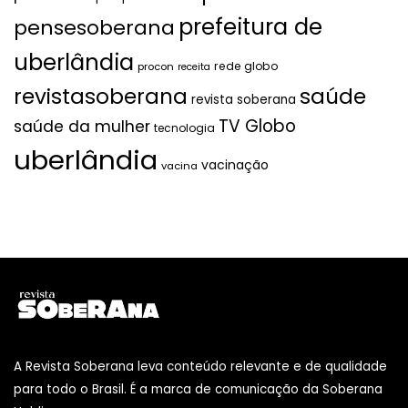
prefeitura de
pensesoberana
uberlândia
rede globo
procon
receita
revistasoberana
saúde
revista soberana
TV Globo
saúde da mulher
tecnologia
uberlândia
vacinação
vacina
A Revista Soberana leva conteúdo relevante e de qualidade
para todo o Brasil. É a marca de comunicação da Soberana