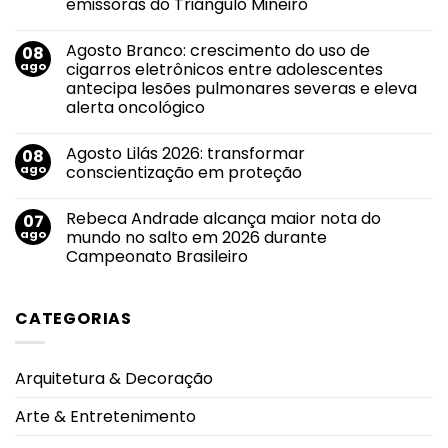
emissoras do Triângulo Mineiro
vinho
ou
Nenhum
alerta?
comentário
O
Agosto Branco: crescimento do uso de
08
em
álcool
Novo
ago
cigarros eletrônicos entre adolescentes
também
sucesso
conversa
antecipa lesões pulmonares severas e eleva
de
com
Evandro
alerta oncológico
a
Jr.
saúde
ganha
Nenhum
feminina.
força
comentário
Agosto Lilás 2026: transformar
08
em
em
Agosto
roteiro
ago
conscientização em proteção
Branco:
de
crescimento
divulgação
Nenhum
do
pelas
comentário
Rebeca Andrade alcança maior nota do
07
uso
em
principais
de
Agosto
emissoras
ago
mundo no salto em 2026 durante
cigarros
Lilás
do
Campeonato Brasileiro
eletrônicos
2026:
Triângulo
entre
transformar
Mineiro
Nenhum
adolescentes
conscientização
comentário
antecipa
em
em
lesões
proteção
CATEGORIAS
Rebeca
pulmonares
Andrade
severas
alcança
e
maior
eleva
nota
alerta
Arquitetura & Decoração
do
oncológico
mundo
no
Arte & Entretenimento
salto
em
2026