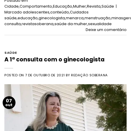
Postado em
Cidade
,
Comportamento
,
Educação
,
Mulher
,
Revista
,
Saúde
|
Marcado
adolescentes
,
conteúdo
,
Cuidados
saúde
,
educação
,
ginecologista
,
menarca
,
menstruação
,
minasger
consulta
,
revistasoberana
,
saúde da mulher
,
sexualidade
Deixe um comentário
SAÚDE
A 1ª consulta com o ginecologista
POSTED ON
7 DE OUTUBRO DE 2021
BY
REDAÇÃO SOBERANA
07
out