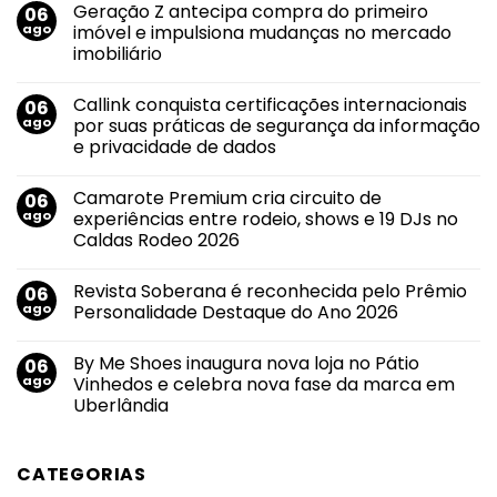
Geração Z antecipa compra do primeiro
06
ago
imóvel e impulsiona mudanças no mercado
imobiliário
Nenhum
comentário
Callink conquista certificações internacionais
06
em
Geração
ago
por suas práticas de segurança da informação
Z
e privacidade de dados
antecipa
compra
Nenhum
do
comentário
primeiro
Camarote Premium cria circuito de
06
em
imóvel
Callink
ago
experiências entre rodeio, shows e 19 DJs no
e
conquista
impulsiona
Caldas Rodeo 2026
certificações
mudanças
internacionais
no
Nenhum
por
mercado
comentário
suas
Revista Soberana é reconhecida pelo Prêmio
06
em
imobiliário
práticas
Camarote
ago
Personalidade Destaque do Ano 2026
de
Premium
segurança
cria
Nenhum
da
circuito
comentário
informação
By Me Shoes inaugura nova loja no Pátio
06
de
em
e
experiências
Revista
ago
Vinhedos e celebra nova fase da marca em
privacidade
entre
Soberana
de
Uberlândia
rodeio,
é
dados
shows
reconhecida
Nenhum
e
pelo
comentário
19
Prêmio
em
DJs
Personalidade
CATEGORIAS
By
no
Destaque
Me
Caldas
do