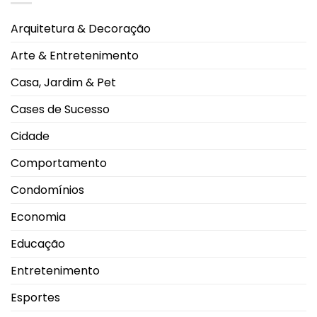
Shoes
Rodeo
Ano
inaugura
2026
2026
nova
Arquitetura & Decoração
loja
no
Pátio
Arte & Entretenimento
Vinhedos
e
celebra
Casa, Jardim & Pet
nova
fase
da
Cases de Sucesso
marca
em
Uberlândia
Cidade
Comportamento
Condomínios
Economia
Educação
Entretenimento
Esportes