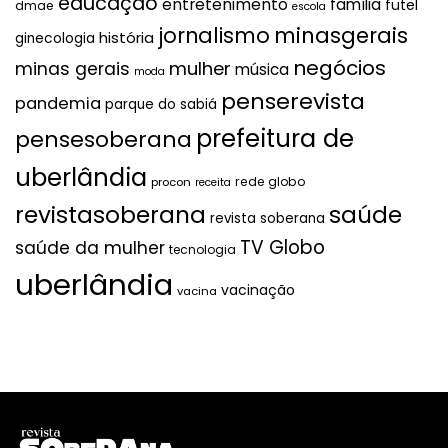
educação
entretenimento
família
futel
dmae
escola
jornalismo
minasgerais
história
ginecologia
negócios
mulher
minas gerais
música
moda
penserevista
pandemia
parque do sabiá
prefeitura de
pensesoberana
uberlândia
rede globo
procon
receita
revistasoberana
saúde
revista soberana
TV Globo
saúde da mulher
tecnologia
uberlândia
vacinação
vacina