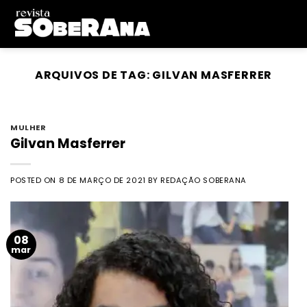
Skip
to
content
ARQUIVOS DE TAG:
GILVAN MASFERRER
MULHER
Gilvan Masferrer
POSTED ON
8 DE MARÇO DE 2021
BY
REDAÇÃO SOBERANA
08
mar