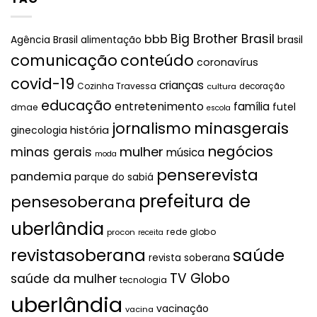
Big Brother Brasil
bbb
brasil
Agência Brasil
alimentação
comunicação
conteúdo
coronavírus
covid-19
crianças
Cozinha Travessa
cultura
decoração
educação
entretenimento
família
futel
dmae
escola
jornalismo
minasgerais
história
ginecologia
negócios
mulher
minas gerais
música
moda
penserevista
pandemia
parque do sabiá
prefeitura de
pensesoberana
uberlândia
rede globo
procon
receita
revistasoberana
saúde
revista soberana
TV Globo
saúde da mulher
tecnologia
uberlândia
vacinação
vacina