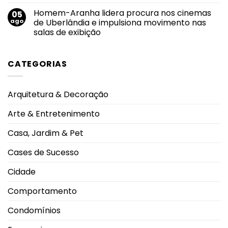
e
diferença
comentário
acolhimento
Homem-Aranha lidera procura nos cinemas
05
em
fortalecem
Piscinas
ago
de Uberlândia e impulsiona movimento nas
o
em
sucesso
salas de exibição
condomínios:
da
regras
amamentação
Nenhum
de
comentário
uso
em
garantem
CATEGORIAS
Homem-
segurança
Aranha
e
lidera
boa
procura
convivência
nos
durante
Arquitetura & Decoração
cinemas
os
de
dias
Uberlândia
mais
Arte & Entretenimento
e
quentes
impulsiona
movimento
Casa, Jardim & Pet
nas
salas
de
Cases de Sucesso
exibição
Cidade
Comportamento
Condomínios