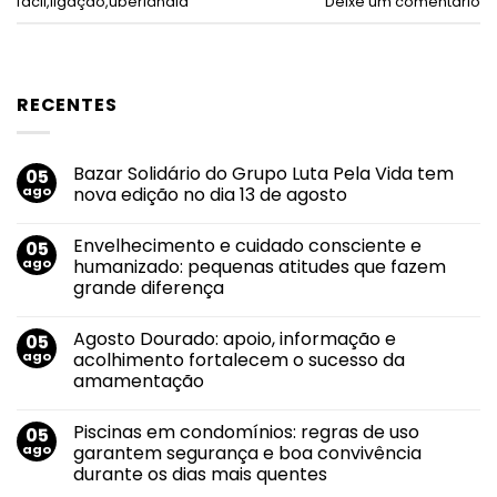
fácil
,
ligação
,
uberlândia
Deixe um comentário
RECENTES
Bazar Solidário do Grupo Luta Pela Vida tem
05
ago
nova edição no dia 13 de agosto
Nenhum
comentário
Envelhecimento e cuidado consciente e
05
em
Bazar
ago
humanizado: pequenas atitudes que fazem
Solidário
grande diferença
do
Grupo
Nenhum
Luta
comentário
Pela
Agosto Dourado: apoio, informação e
05
em
Vida
Envelhecimento
ago
acolhimento fortalecem o sucesso da
tem
e
nova
amamentação
cuidado
edição
consciente
no
Nenhum
e
dia
comentário
humanizado:
Piscinas em condomínios: regras de uso
05
em
13
pequenas
Agosto
de
ago
garantem segurança e boa convivência
atitudes
Dourado:
agosto
que
durante os dias mais quentes
apoio,
fazem
informação
grande
Nenhum