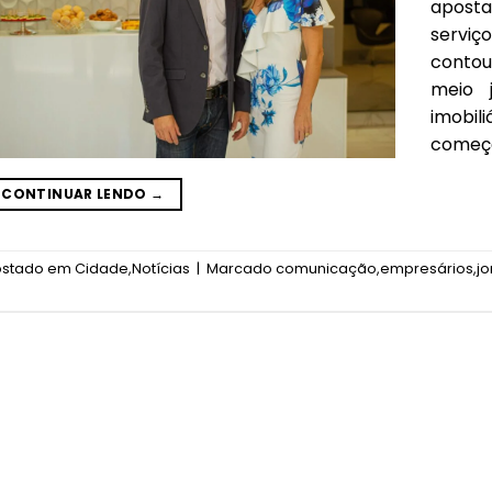
apost
serviç
contou
meio j
imobil
começo
CONTINUAR LENDO
→
ostado em
Cidade
,
Notícias
|
Marcado
comunicação
,
empresários
,
jo