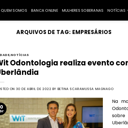
QUEM SOMOS
BANCA ONLINE
MULHERES SOBERANAS
NOTÍCIAS
ARQUIVOS DE TAG:
EMPRESÁRIOS
IDADE
,
NOTÍCIAS
it Odontologia realiza evento c
Uberlândia
OSTED ON
30 DE ABRIL DE 2022
BY
BETINA SCARAMUSSA MAGNAGO
Na ma
30
Odonto
br
sobr
Uberlâ