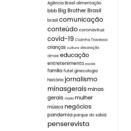
Agência Brasil
alimentação
Big Brother Brasil
bbb
comunicação
brasil
conteúdo
coronavírus
covid-19
Cozinha Travessa
crianças
cultura
decoração
educação
dmae
entretenimento
escola
família
futel
ginecologia
jornalismo
história
minasgerais
minas
mulher
gerais
moda
negócios
música
pandemia
parque do sabiá
penserevista