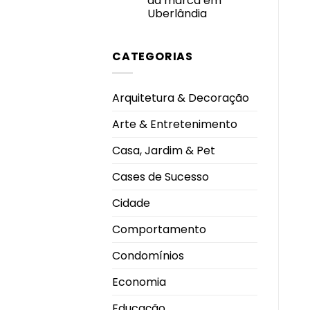
da marca em
Prêmio
Personalidade
Uberlândia
Destaque
Nenhum
do
comentário
Ano
em
2026
CATEGORIAS
By
Me
Shoes
inaugura
nova
Arquitetura & Decoração
loja
no
Pátio
Arte & Entretenimento
Vinhedos
e
celebra
Casa, Jardim & Pet
nova
fase
da
Cases de Sucesso
marca
em
Uberlândia
Cidade
Comportamento
Condomínios
Economia
Educação