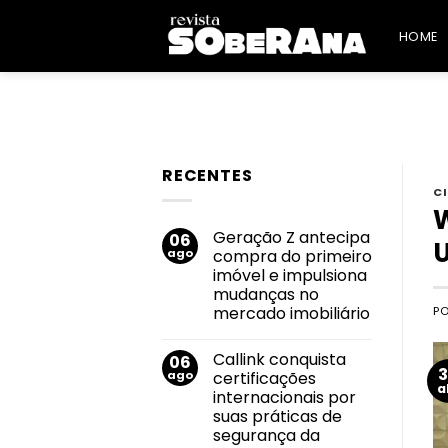
Skip
to
HOME
content
RECENTES
C
W
Geração Z antecipa
06
ago
compra do primeiro
imóvel e impulsiona
mudanças no
mercado imobiliário
P
Nenhum
comentário
Callink conquista
06
em
Geração
ago
certificações
Z
a
internacionais por
antecipa
compra
suas práticas de
do
segurança da
primeiro