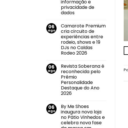
imóvel
informação e
e
privacidade de
impulsiona
mudanças
dados
no
Nenhum
mercado
comentário
imobiliário
Camarote Premium
06
em
Callink
ago
cria circuito de
conquista
experiências entre
certificações
internacionais
rodeio, shows e 19
por
DJs no Caldas
suas
práticas
Rodeo 2026
de
Nenhum
segurança
comentário
da
Revista Soberana é
06
em
informação
Camarote
P
e
ago
reconhecida pelo
Premium
privacidade
Prêmio
cria
de
circuito
dados
Personalidade
de
Destaque do Ano
experiências
entre
2026
rodeio,
Nenhum
shows
comentário
e
By Me Shoes
06
em
19
Revista
DJs
ago
inaugura nova loja
Soberana
no
no Pátio Vinhedos e
é
Caldas
reconhecida
Rodeo
celebra nova fase
pelo
2026