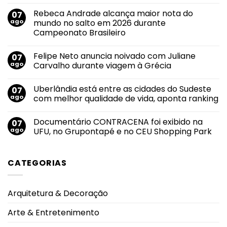
Nenhum
comentário
Rebeca Andrade alcança maior nota do
07
em
Agosto
ago
mundo no salto em 2026 durante
Lilás
Campeonato Brasileiro
2026:
transformar
Nenhum
conscientização
comentário
em
Felipe Neto anuncia noivado com Juliane
07
em
proteção
Rebeca
ago
Carvalho durante viagem à Grécia
Andrade
alcança
Nenhum
maior
comentário
Uberlândia está entre as cidades do Sudeste
07
nota
em
do
Felipe
ago
com melhor qualidade de vida, aponta ranking
mundo
Neto
no
anuncia
Nenhum
salto
noivado
comentário
Documentário CONTRACENA foi exibido na
07
em
com
em
2026
Juliane
Uberlândia
ago
UFU, no Grupontapé e no CEU Shopping Park
durante
Carvalho
está
Campeonato
durante
entre
Nenhum
Brasileiro
viagem
as
comentário
à
cidades
em
CATEGORIAS
Grécia
do
Documentário
Sudeste
CONTRACENA
com
foi
melhor
exibido
qualidade
na
Arquitetura & Decoração
de
UFU,
vida,
no
aponta
Grupontapé
Arte & Entretenimento
ranking
e
no
CEU