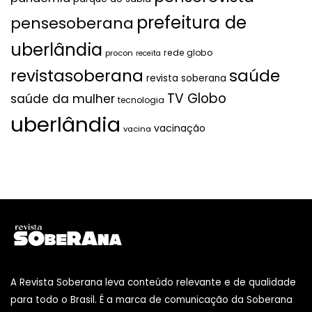
prefeitura de
pensesoberana
uberlândia
rede globo
procon
receita
revistasoberana
saúde
revista soberana
TV Globo
saúde da mulher
tecnologia
uberlândia
vacinação
vacina
A Revista Soberana leva conteúdo relevante e de qualidade
para todo o Brasil. É a marca de comunicação da Soberana