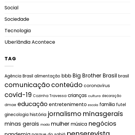
Social
Sociedade
Tecnologia
Uberlândia Acontece
TAG
Big Brother Brasil
bbb
brasil
Agência Brasil
alimentação
comunicação
conteúdo
coronavírus
covid-19
crianças
Cozinha Travessa
cultura
decoração
educação
entretenimento
família
futel
dmae
escola
jornalismo
minasgerais
história
ginecologia
negócios
mulher
minas gerais
música
moda
penserevista
pandemia
parque do sabiá