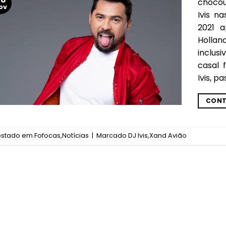
chocou
ov
Ivis n
2021 a
Hollan
inclus
casal 
Ivis, p
CONT
ostado em
Fofocas
,
Notícias
|
Marcado
DJ Ivis
,
Xand Avião