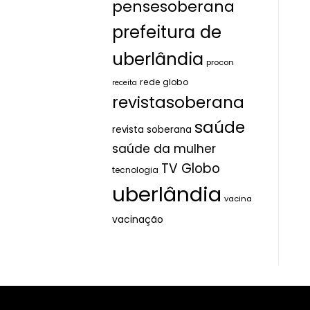
pensesoberana
prefeitura de
uberlândia
procon
rede globo
receita
revistasoberana
saúde
revista soberana
saúde da mulher
TV Globo
tecnologia
uberlândia
vacina
vacinação