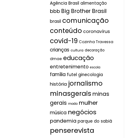
Agência Brasil
alimentação
Big Brother Brasil
bbb
comunicação
brasil
conteúdo
coronavírus
covid-19
Cozinha Travessa
crianças
cultura
decoração
educação
dmae
entretenimento
escola
família
futel
ginecologia
jornalismo
história
minasgerais
minas
mulher
gerais
moda
negócios
música
pandemia
parque do sabiá
penserevista