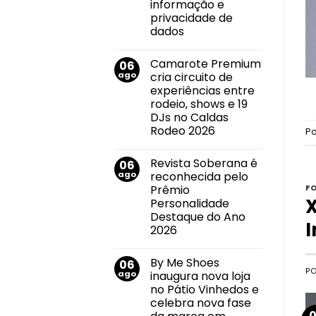
imóvel
informação e
e
privacidade de
impulsiona
mudanças
dados
no
Nenhum
mercado
comentário
imobiliário
Camarote Premium
06
em
Callink
ago
cria circuito de
conquista
experiências entre
certificações
internacionais
rodeio, shows e 19
por
DJs no Caldas
suas
práticas
Rodeo 2026
P
de
Nenhum
segurança
comentário
da
Revista Soberana é
06
em
informação
Camarote
e
ago
reconhecida pelo
Premium
privacidade
Prêmio
F
cria
de
circuito
X
dados
Personalidade
de
Destaque do Ano
experiências
entre
2026
rodeio,
Nenhum
shows
comentário
e
By Me Shoes
06
em
19
P
Revista
DJs
ago
inaugura nova loja
Soberana
no
no Pátio Vinhedos e
é
Caldas
reconhecida
Rodeo
celebra nova fase
pelo
2026