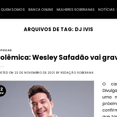
QUEM SOMOS
BANCA ONLINE
MULHERES SOBERANAS
NOTÍCIAS
ARQUIVOS DE TAG:
DJ IVIS
OFOCAS
olêmica: Wesley Safadão vai grav
OSTED ON
22 DE NOVEMBRO DE 2021
BY
REDAÇÃO SOBERANA
O can
22
Divul
ov
uma m
próxim
confir
que ta