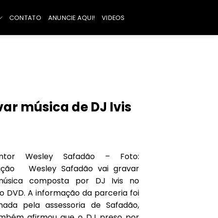
CONTATO
ANUNCIE AQUI!
VIDEOS
ar música de DJ Ivis
tor Wesley Safadão – Foto:
gação Wesley Safadão vai gravar
úsica composta por DJ Ivis no
o DVD. A informação da parceria foi
mada pela assessoria de Safadão,
mbém afirmou que o DJ preso por