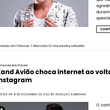
agredi
duran
questã
CONT
ostado em
Fofocas
|
Marcado
DJ Ivis
,
wesley safadão
OFOCAS
,
NOTÍCIAS
and Avião choca internet ao voltar
Instagram
OSTED ON
8 DE NOVEMBRO DE 2021
BY
REDAÇÃO SOBERANA
O cant
08