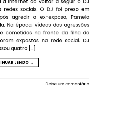
 a internet ao voltar a seguir o DJ
as redes sociais. O DJ foi preso em
pós agredir a ex-exposa, Pamela
da. Na época, vídeos das agressões
ive cometidas na frente da filha do
foram expostas na rede social. DJ
assou quatro […]
INUAR LENDO
→
Deixe um comentário