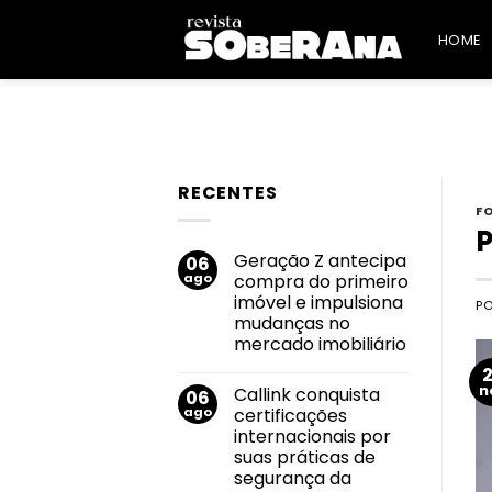
Skip
to
HOME
content
RECENTES
F
P
Geração Z antecipa
06
ago
compra do primeiro
imóvel e impulsiona
P
mudanças no
mercado imobiliário
Nenhum
comentário
n
Callink conquista
06
em
Geração
ago
certificações
Z
internacionais por
antecipa
compra
suas práticas de
do
segurança da
primeiro