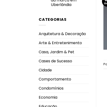
da marca em
Prêmio
n
Personalidade
Uberlândia
Destaque
Nenhum
do
comentário
Ano
em
2026
CATEGORIAS
By
Me
Shoes
inaugura
nova
Arquitetura & Decoração
loja
no
Pátio
Arte & Entretenimento
Vinhedos
e
celebra
Casa, Jardim & Pet
nova
fase
da
Cases de Sucesso
marca
P
em
Uberlândia
Cidade
Comportamento
Condomínios
Economia
Educação