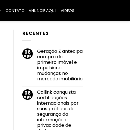
CONTATO
ANUNCIE AQUI!
VIDEOS
RECENTES
Geração Z antecipa
06
ago
compra do
primeiro imóvel e
impulsiona
mudanças no
mercado imobiliário
Nenhum
comentário
Callink conquista
06
em
Geração
ago
certificações
Z
internacionais por
antecipa
compra
suas práticas de
do
segurança da
primeiro
imóvel
informação e
e
privacidade de
impulsiona
mudanças