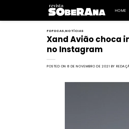
Skip
to
HOME
content
FOFOCAS
,
NOTÍCIAS
Xand Avião choca int
no Instagram
POSTED ON
8 DE NOVEMBRO DE 2021
BY
REDAÇ