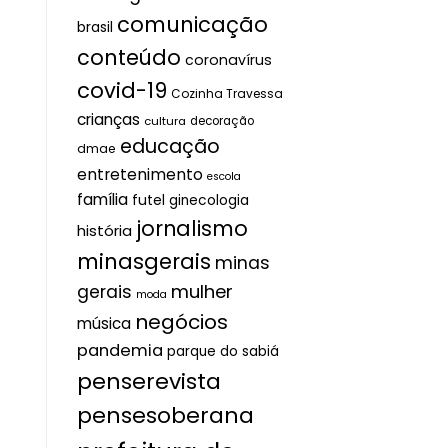
comunicação
brasil
conteúdo
coronavírus
covid-19
Cozinha Travessa
crianças
cultura
decoração
educação
dmae
entretenimento
escola
família
futel
ginecologia
jornalismo
história
minasgerais
minas
mulher
gerais
moda
negócios
música
pandemia
parque do sabiá
penserevista
pensesoberana