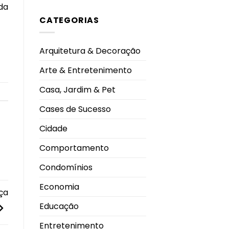
da
comentário
Ano
em
2026
CATEGORIAS
By
Me
Shoes
inaugura
nova
Arquitetura & Decoração
loja
no
Pátio
Arte & Entretenimento
Vinhedos
e
celebra
Casa, Jardim & Pet
nova
fase
da
Cases de Sucesso
marca
em
Uberlândia
Cidade
Comportamento
Condomínios
Economia
ça
Educação
Entretenimento