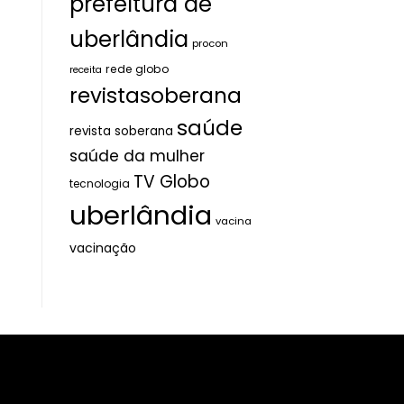
prefeitura de
uberlândia
procon
rede globo
receita
revistasoberana
saúde
revista soberana
saúde da mulher
TV Globo
tecnologia
uberlândia
vacina
vacinação