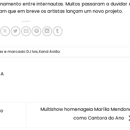
ionamento entre internautas. Muitos passaram a duvidar 
tam que em breve os artistas lançam um novo projeto.
as
e marcado
DJ Ivis
,
Xand Avião
.
NA
Multishow homenageia Marília Mendon
ao
como Cantora do Ano