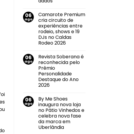
dados
no
Nenhum
mercado
comentário
imobiliário
Camarote Premium
06
em
Callink
ago
cria circuito de
conquista
experiências entre
certificações
internacionais
rodeio, shows e 19
por
DJs no Caldas
suas
práticas
Rodeo 2026
de
Nenhum
segurança
comentário
da
Revista Soberana é
06
em
informação
Camarote
e
ago
reconhecida pelo
Premium
privacidade
Prêmio
cria
de
circuito
dados
Personalidade
de
Destaque do Ano
experiências
entre
2026
rodeio,
Nenhum
shows
foi
comentário
e
By Me Shoes
06
em
19
es
Revista
DJs
ago
inaugura nova loja
Soberana
no
sou
no Pátio Vinhedos e
é
Caldas
reconhecida
Rodeo
celebra nova fase
pelo
2026
da marca em
Prêmio
Personalidade
Uberlândia
ado
Destaque
Nenhum
do