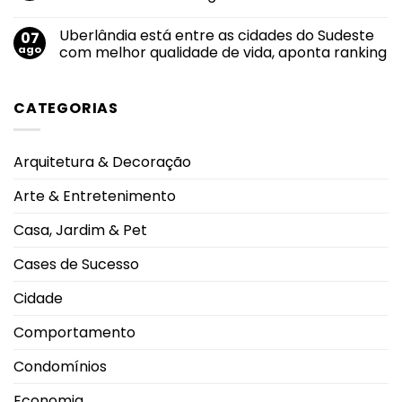
severas
alcança
Nenhum
e
maior
comentário
eleva
Uberlândia está entre as cidades do Sudeste
07
nota
em
alerta
do
Felipe
ago
com melhor qualidade de vida, aponta ranking
oncológico
mundo
Neto
no
anuncia
Nenhum
salto
noivado
comentário
em
com
em
CATEGORIAS
2026
Juliane
Uberlândia
durante
Carvalho
está
Campeonato
durante
entre
Brasileiro
viagem
as
à
cidades
Arquitetura & Decoração
Grécia
do
Sudeste
com
Arte & Entretenimento
melhor
qualidade
de
Casa, Jardim & Pet
vida,
aponta
ranking
Cases de Sucesso
Cidade
Comportamento
Condomínios
Economia