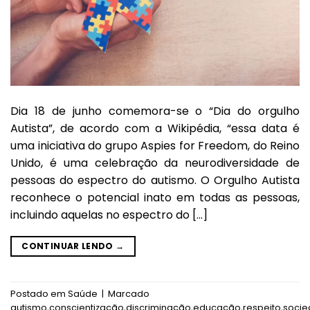
Dia 18 de junho comemora-se o “Dia do orgulho
Autista”, de acordo com a Wikipédia, “essa data é
uma iniciativa do grupo Aspies for Freedom, do Reino
Unido, é uma celebração da neurodiversidade de
pessoas do espectro do autismo. O Orgulho Autista
reconhece o potencial inato em todas as pessoas,
incluindo aquelas no espectro do […]
CONTINUAR LENDO
→
Postado em
Saúde
|
Marcado
autismo
,
conscientização
,
discriminação
,
educação
,
respeito
,
soci