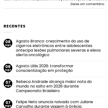
Deixe um comentário
RECENTES
Agosto Branco: crescimento do uso de
08
ago
cigarros eletrônicos entre adolescentes
antecipa lesões pulmonares severas e eleva
alerta oncológico
Nenhum
comentário
Agosto Lilás 2026: transformar
08
em
Agosto
ago
conscientização em proteção
Branco:
crescimento
Nenhum
do
comentário
Rebeca Andrade alcança maior nota do
07
uso
em
de
Agosto
ago
mundo no salto em 2026 durante
cigarros
Lilás
Campeonato Brasileiro
eletrônicos
2026:
entre
transformar
Nenhum
adolescentes
conscientização
comentário
antecipa
em
Felipe Neto anuncia noivado com Juliane
07
em
lesões
proteção
Rebeca
ago
Carvalho durante viagem à Grécia
pulmonares
Andrade