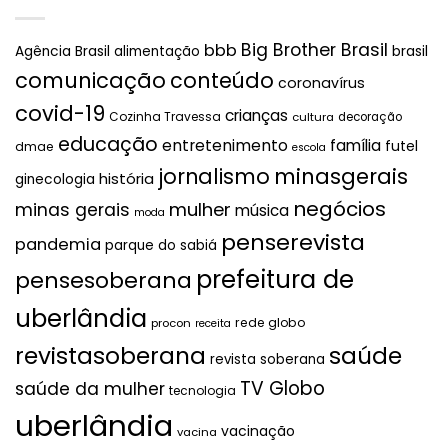
Big Brother Brasil
bbb
brasil
Agência Brasil
alimentação
comunicação
conteúdo
coronavírus
covid-19
crianças
Cozinha Travessa
cultura
decoração
educação
entretenimento
família
futel
dmae
escola
jornalismo
minasgerais
história
ginecologia
negócios
mulher
minas gerais
música
moda
penserevista
pandemia
parque do sabiá
prefeitura de
pensesoberana
uberlândia
rede globo
procon
receita
revistasoberana
saúde
revista soberana
TV Globo
saúde da mulher
tecnologia
uberlândia
vacinação
vacina