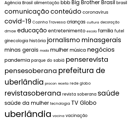
Big Brother Brasil
bbb
brasil
Agência Brasil
alimentação
comunicação
conteúdo
coronavírus
covid-19
crianças
Cozinha Travessa
cultura
decoração
educação
entretenimento
família
futel
dmae
escola
jornalismo
minasgerais
história
ginecologia
negócios
mulher
minas gerais
música
moda
penserevista
pandemia
parque do sabiá
prefeitura de
pensesoberana
uberlândia
rede globo
procon
receita
revistasoberana
saúde
revista soberana
TV Globo
saúde da mulher
tecnologia
uberlândia
vacinação
vacina