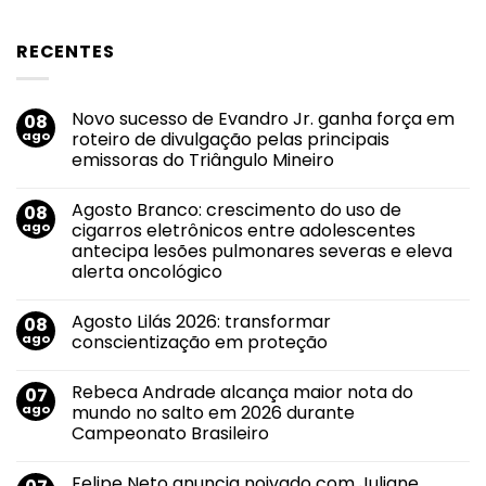
RECENTES
Novo sucesso de Evandro Jr. ganha força em
08
ago
roteiro de divulgação pelas principais
emissoras do Triângulo Mineiro
Nenhum
comentário
Agosto Branco: crescimento do uso de
08
em
Novo
ago
cigarros eletrônicos entre adolescentes
sucesso
antecipa lesões pulmonares severas e eleva
de
Evandro
alerta oncológico
Jr.
ganha
Nenhum
força
comentário
Agosto Lilás 2026: transformar
08
em
em
Agosto
roteiro
ago
conscientização em proteção
Branco:
de
crescimento
divulgação
Nenhum
do
pelas
comentário
Rebeca Andrade alcança maior nota do
07
uso
em
principais
de
Agosto
emissoras
ago
mundo no salto em 2026 durante
cigarros
Lilás
do
Campeonato Brasileiro
eletrônicos
2026:
Triângulo
entre
transformar
Mineiro
Nenhum
adolescentes
conscientização
comentário
antecipa
em
Felipe Neto anuncia noivado com Juliane
em