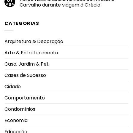
07
lesões
proteção
Rebeca
ago
Carvalho durante viagem à Grécia
pulmonares
Andrade
severas
alcança
Nenhum
e
maior
comentário
eleva
nota
em
alerta
CATEGORIAS
do
Felipe
oncológico
mundo
Neto
no
anuncia
salto
noivado
em
com
Arquitetura & Decoração
2026
Juliane
durante
Carvalho
Campeonato
durante
Arte & Entretenimento
Brasileiro
viagem
à
Grécia
Casa, Jardim & Pet
Cases de Sucesso
Cidade
Comportamento
Condomínios
Economia
Educação