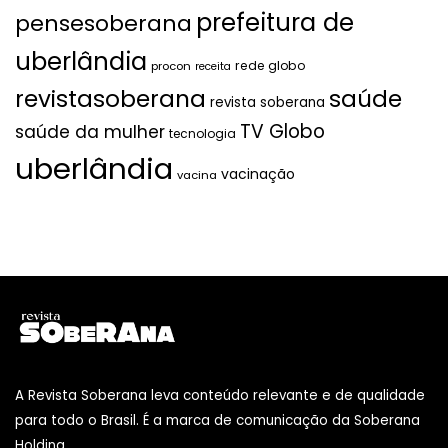
prefeitura de
pensesoberana
uberlândia
rede globo
procon
receita
revistasoberana
saúde
revista soberana
TV Globo
saúde da mulher
tecnologia
uberlândia
vacinação
vacina
A Revista Soberana leva conteúdo relevante e de qualidade
para todo o Brasil. É a marca de comunicação da Soberana
Holding.