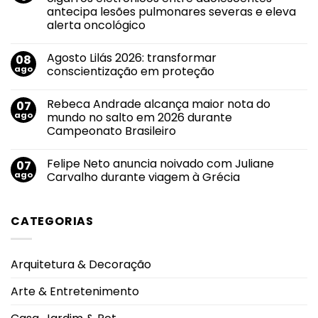
sucesso
antecipa lesões pulmonares severas e eleva
de
Evandro
alerta oncológico
Jr.
ganha
Nenhum
força
comentário
Agosto Lilás 2026: transformar
08
em
em
Agosto
roteiro
ago
conscientização em proteção
Branco:
de
crescimento
divulgação
Nenhum
do
pelas
comentário
Rebeca Andrade alcança maior nota do
07
uso
em
principais
de
Agosto
emissoras
ago
mundo no salto em 2026 durante
cigarros
Lilás
do
Campeonato Brasileiro
eletrônicos
2026:
Triângulo
entre
transformar
Mineiro
Nenhum
adolescentes
conscientização
comentário
antecipa
em
Felipe Neto anuncia noivado com Juliane
07
em
lesões
proteção
Rebeca
ago
Carvalho durante viagem à Grécia
pulmonares
Andrade
severas
alcança
Nenhum
e
maior
comentário
eleva
nota
em
alerta
CATEGORIAS
do
Felipe
oncológico
mundo
Neto
no
anuncia
salto
noivado
em
com
Arquitetura & Decoração
2026
Juliane
durante
Carvalho
Campeonato
durante
Arte & Entretenimento
Brasileiro
viagem
à
Grécia