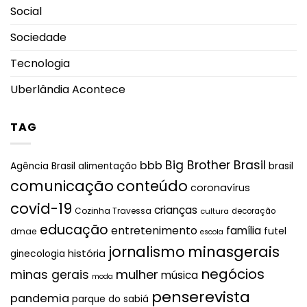
Social
Sociedade
Tecnologia
Uberlândia Acontece
TAG
Big Brother Brasil
bbb
brasil
Agência Brasil
alimentação
comunicação
conteúdo
coronavírus
covid-19
crianças
Cozinha Travessa
cultura
decoração
educação
entretenimento
família
futel
dmae
escola
jornalismo
minasgerais
história
ginecologia
negócios
mulher
minas gerais
música
moda
penserevista
pandemia
parque do sabiá