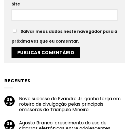
Site
Salvar meus dados neste navegador para a
próxima vez que eu comentar.
RECENTES
Novo sucesso de Evandro Jr. ganha força em
08
ago
roteiro de divulgação pelas principais
emissoras do Triângulo Mineiro
Nenhum
comentário
Agosto Branco: crescimento do uso de
08
em
Novo
ago
cigarros eletrônicos entre adolescentes