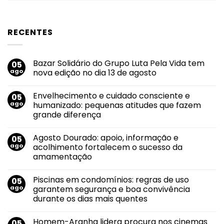
RECENTES
Bazar Solidário do Grupo Luta Pela Vida tem
05
ago
nova edição no dia 13 de agosto
Nenhum
comentário
Envelhecimento e cuidado consciente e
05
em
Bazar
ago
humanizado: pequenas atitudes que fazem
Solidário
grande diferença
do
Grupo
Nenhum
Luta
comentário
Pela
Agosto Dourado: apoio, informação e
05
em
Vida
Envelhecimento
ago
acolhimento fortalecem o sucesso da
tem
e
nova
amamentação
cuidado
edição
consciente
no
Nenhum
e
dia
comentário
humanizado:
Piscinas em condomínios: regras de uso
05
em
13
pequenas
Agosto
de
ago
garantem segurança e boa convivência
atitudes
Dourado:
agosto
que
durante os dias mais quentes
apoio,
fazem
informação
grande
Nenhum
e
diferença
comentário
acolhimento
Homem-Aranha lidera procura nos cinemas
05
em