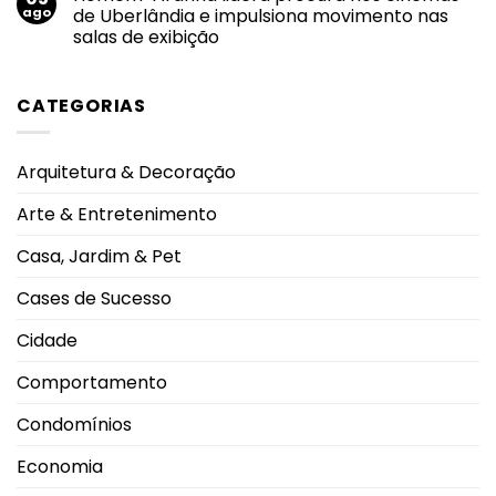
fortalecem
Piscinas
ago
de Uberlândia e impulsiona movimento nas
o
em
sucesso
salas de exibição
condomínios:
da
regras
amamentação
Nenhum
de
comentário
uso
em
garantem
CATEGORIAS
Homem-
segurança
Aranha
e
lidera
boa
procura
convivência
nos
durante
Arquitetura & Decoração
cinemas
os
de
dias
Uberlândia
mais
Arte & Entretenimento
e
quentes
impulsiona
movimento
Casa, Jardim & Pet
nas
salas
de
Cases de Sucesso
exibição
Cidade
Comportamento
Condomínios
Economia