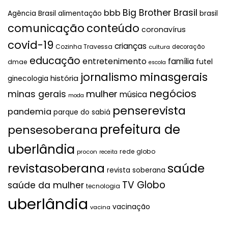
Big Brother Brasil
bbb
brasil
Agência Brasil
alimentação
comunicação
conteúdo
coronavírus
covid-19
crianças
Cozinha Travessa
cultura
decoração
educação
entretenimento
família
futel
dmae
escola
jornalismo
minasgerais
história
ginecologia
negócios
mulher
minas gerais
música
moda
penserevista
pandemia
parque do sabiá
prefeitura de
pensesoberana
uberlândia
rede globo
procon
receita
revistasoberana
saúde
revista soberana
TV Globo
saúde da mulher
tecnologia
uberlândia
vacinação
vacina