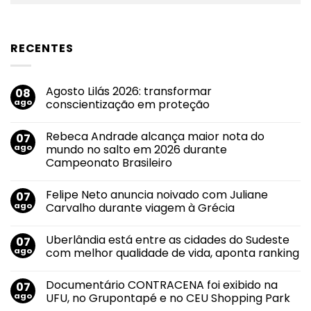
RECENTES
Agosto Lilás 2026: transformar
08
ago
conscientização em proteção
Nenhum
comentário
Rebeca Andrade alcança maior nota do
07
em
Agosto
ago
mundo no salto em 2026 durante
Lilás
Campeonato Brasileiro
2026:
transformar
Nenhum
conscientização
comentário
em
Felipe Neto anuncia noivado com Juliane
07
em
proteção
Rebeca
ago
Carvalho durante viagem à Grécia
Andrade
alcança
Nenhum
maior
comentário
Uberlândia está entre as cidades do Sudeste
07
nota
em
do
Felipe
ago
com melhor qualidade de vida, aponta ranking
mundo
Neto
no
anuncia
Nenhum
salto
noivado
comentário
Documentário CONTRACENA foi exibido na
07
em
com
em
2026
Juliane
Uberlândia
ago
UFU, no Grupontapé e no CEU Shopping Park
durante
Carvalho
está