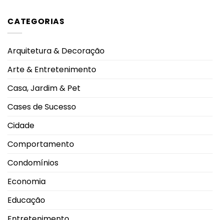
Campeonato
durante
entre
Nenhum
Brasileiro
viagem
as
comentário
à
cidades
em
CATEGORIAS
Grécia
do
Documentário
Sudeste
CONTRACENA
com
foi
melhor
exibido
qualidade
na
Arquitetura & Decoração
de
UFU,
vida,
no
aponta
Grupontapé
Arte & Entretenimento
ranking
e
no
CEU
Casa, Jardim & Pet
Shopping
Park
Cases de Sucesso
Cidade
Comportamento
Condomínios
Economia
Educação
Entretenimento