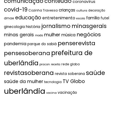
comunicação
conteúdo
coronavírus
covid-19
crianças
Cozinha Travessa
cultura
decoração
educação
entretenimento
família
futel
dmae
escola
jornalismo
minasgerais
história
ginecologia
negócios
mulher
minas gerais
música
moda
penserevista
pandemia
parque do sabiá
prefeitura de
pensesoberana
uberlândia
rede globo
procon
receita
revistasoberana
saúde
revista soberana
TV Globo
saúde da mulher
tecnologia
uberlândia
vacinação
vacina