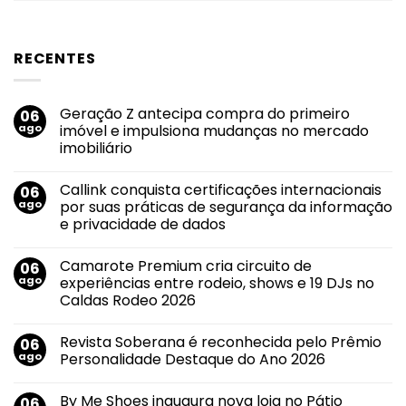
RECENTES
Geração Z antecipa compra do primeiro
06
ago
imóvel e impulsiona mudanças no mercado
imobiliário
Nenhum
comentário
Callink conquista certificações internacionais
06
em
Geração
ago
por suas práticas de segurança da informação
Z
e privacidade de dados
antecipa
compra
Nenhum
do
comentário
primeiro
Camarote Premium cria circuito de
06
em
imóvel
Callink
ago
experiências entre rodeio, shows e 19 DJs no
e
conquista
impulsiona
Caldas Rodeo 2026
certificações
mudanças
internacionais
no
Nenhum
por
mercado
comentário
suas
Revista Soberana é reconhecida pelo Prêmio
06
em
imobiliário
práticas
Camarote
ago
Personalidade Destaque do Ano 2026
de
Premium
segurança
cria
Nenhum
da
circuito
comentário
informação
By Me Shoes inaugura nova loja no Pátio
06
de
em