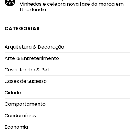
e
experiências
Revista
ago
Vinhedos e celebra nova fase da marca em
privacidade
entre
Soberana
de
Uberlândia
rodeio,
é
dados
shows
reconhecida
Nenhum
e
pelo
comentário
19
Prêmio
em
DJs
Personalidade
CATEGORIAS
By
no
Destaque
Me
Caldas
do
Shoes
Rodeo
Ano
inaugura
2026
2026
nova
Arquitetura & Decoração
loja
no
Pátio
Arte & Entretenimento
Vinhedos
e
celebra
Casa, Jardim & Pet
nova
fase
da
Cases de Sucesso
marca
em
Uberlândia
Cidade
Comportamento
Condomínios
Economia