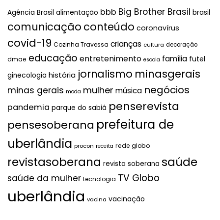
Big Brother Brasil
bbb
brasil
Agência Brasil
alimentação
comunicação
conteúdo
coronavírus
covid-19
crianças
Cozinha Travessa
cultura
decoração
educação
entretenimento
família
futel
dmae
escola
jornalismo
minasgerais
história
ginecologia
negócios
mulher
minas gerais
música
moda
penserevista
pandemia
parque do sabiá
prefeitura de
pensesoberana
uberlândia
rede globo
procon
receita
revistasoberana
saúde
revista soberana
TV Globo
saúde da mulher
tecnologia
uberlândia
vacinação
vacina