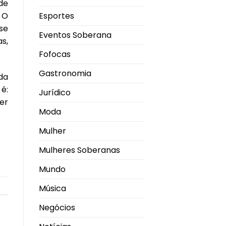
de
 O
Esportes
se
Eventos Soberana
s,
Fofocas
Gastronomia
da
é:
Jurídico
er
Moda
Mulher
Mulheres Soberanas
Mundo
Música
Negócios