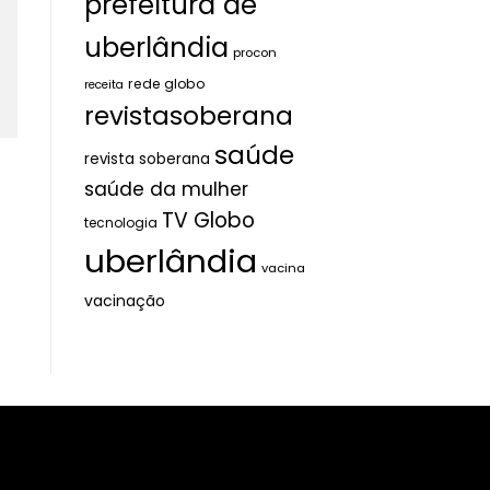
prefeitura de
uberlândia
procon
rede globo
receita
revistasoberana
saúde
revista soberana
saúde da mulher
TV Globo
tecnologia
uberlândia
vacina
vacinação