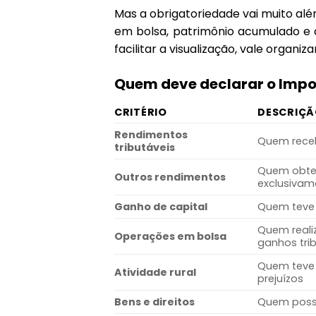
Mas a obrigatoriedade vai muito a
em bolsa, patrimônio acumulado e 
facilitar a visualização, vale organizar
Quem deve declarar o Impo
CRITÉRIO
DESCRIÇ
Rendimentos
Quem receb
tributáveis
Quem obtev
Outros rendimentos
exclusivam
Ganho de capital
Quem teve 
Quem real
Operações em bolsa
ganhos tri
Quem teve 
Atividade rural
prejuízos
Bens e direitos
Quem possu