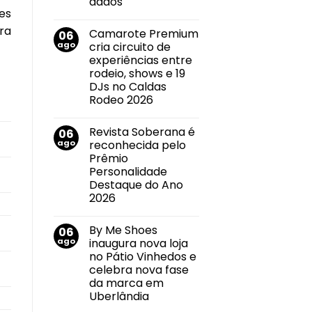
dados
no
es
Nenhum
mercado
comentário
imobiliário
ra
Camarote Premium
06
em
Callink
ago
cria circuito de
conquista
experiências entre
certificações
internacionais
rodeio, shows e 19
por
DJs no Caldas
suas
práticas
Rodeo 2026
de
Nenhum
segurança
comentário
da
Revista Soberana é
06
em
informação
Camarote
e
ago
reconhecida pelo
Premium
privacidade
Prêmio
cria
de
circuito
dados
Personalidade
de
Destaque do Ano
experiências
entre
2026
rodeio,
Nenhum
shows
comentário
e
By Me Shoes
06
em
19
Revista
DJs
ago
inaugura nova loja
Soberana
no
no Pátio Vinhedos e
é
Caldas
reconhecida
Rodeo
celebra nova fase
pelo
2026
da marca em
Prêmio
Personalidade
Uberlândia
Destaque
Nenhum
do