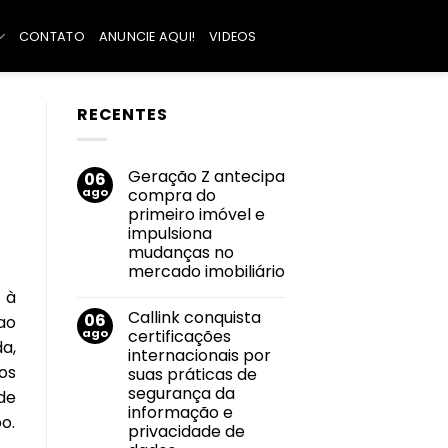
CONTATO
ANUNCIE AQUI!
VIDEOS
RECENTES
Geração Z antecipa
06
ago
compra do
primeiro imóvel e
impulsiona
mudanças no
mercado imobiliário
Nenhum
 à
comentário
Callink conquista
06
em
ao
Geração
ago
certificações
Z
a,
internacionais por
antecipa
compra
os
suas práticas de
do
segurança da
de
primeiro
imóvel
informação e
o.
e
privacidade de
impulsiona
mudanças