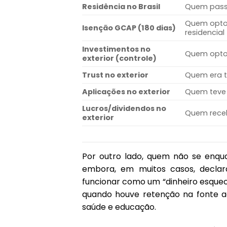
Residência no Brasil
Quem passo
Quem optou
Isenção GCAP (180 dias)
residencial
Investimentos no
Quem optou
exterior (controle)
Trust no exterior
Quem era ti
Aplicações no exterior
Quem teve 
Lucros/dividendos no
Quem receb
exterior
Por outro lado, quem não se enqu
embora, em muitos casos, declara
funcionar como um “dinheiro esqueci
quando houve retenção na fonte a
saúde e educação.