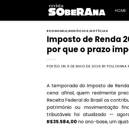
Skip
to
HOME
content
ECONOMIA
,
NEGÓCIOS
,
NOTÍCIAS
Imposto de Renda 2
por que o prazo im
POSTED ON
9 DE MAIO DE 2026
BY
POLLYANNA 
A temporada do Imposto de Renda 2
cena: afinal, quem realmente pre
Receita Federal do Brasil
os contribu
patrimônio ou movimentação fina
tributáveis foi atualizado — ag
R$35.584,00
no ano-base, um ajust