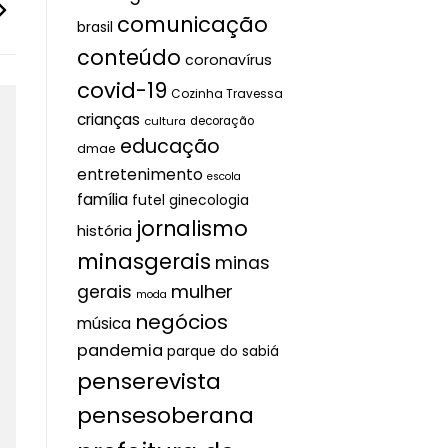
comunicação
brasil
conteúdo
coronavírus
covid-19
Cozinha Travessa
crianças
cultura
decoração
educação
dmae
entretenimento
escola
família
futel
ginecologia
jornalismo
história
minasgerais
minas
mulher
gerais
moda
negócios
música
pandemia
parque do sabiá
penserevista
pensesoberana