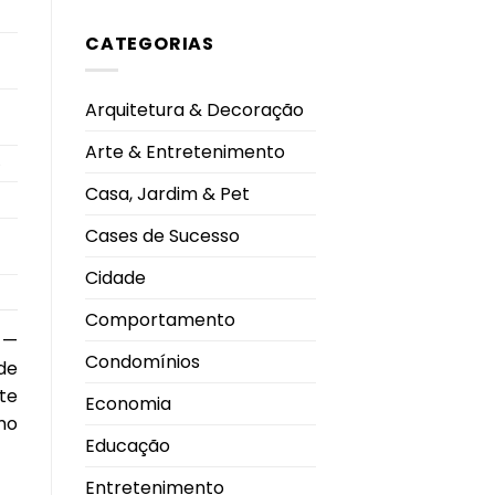
comentário
Ano
em
2026
CATEGORIAS
By
Me
Shoes
inaugura
nova
Arquitetura & Decoração
loja
no
Pátio
Arte & Entretenimento
Vinhedos
5
e
celebra
Casa, Jardim & Pet
nova
fase
da
Cases de Sucesso
marca
em
Uberlândia
Cidade
Comportamento
 —
Condomínios
de
te
Economia
mo
Educação
Entretenimento