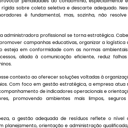
provocar penalidades ao condomínio, especialmente 
ígida sobre coleta seletiva e descarte adequado. Nes
moradores é fundamental, mas, sozinha, não resolve
 administradora profissional se torna estratégica. Cabe
 promover campanhas educativas, organizar a logística 
io esteja em conformidade com as normas ambientais
cessos, aliada à comunicação eficiente, reduz falhas
inos.
sse contexto ao oferecer soluções voltadas à organizaç
ínios. Com foco em gestão estratégica, a empresa atua 
companhamento de indicadores operacionais e orientaç
ores, promovendo ambientes mais limpos, seguros
za, a gestão adequada de resíduos reflete o nível 
 planejamento, orientação e administração qualificada,