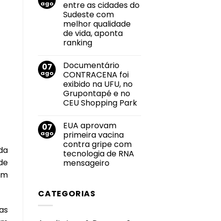
Felipe
ago
entre as cidades do
2026
Neto
durante
Sudeste com
anuncia
Campeonato
noivado
melhor qualidade
Brasileiro
com
de vida, aponta
Juliane
Carvalho
ranking
durante
Nenhum
viagem
comentário
à
Documentário
07
em
Grécia
Uberlândia
ago
CONTRACENA foi
está
exibido na UFU, no
entre
as
Grupontapé e no
cidades
CEU Shopping Park
do
Sudeste
Nenhum
com
comentário
melhor
EUA aprovam
07
em
qualidade
Documentário
ago
primeira vacina
de
CONTRACENA
vida,
contra gripe com
foi
aponta
da
exibido
tecnologia de RNA
ranking
na
de
mensageiro
UFU,
no
Nenhum
am
Grupontapé
comentário
e
em
no
CATEGORIAS
EUA
CEU
aprovam
Shopping
primeira
as
Park
vacina
contra