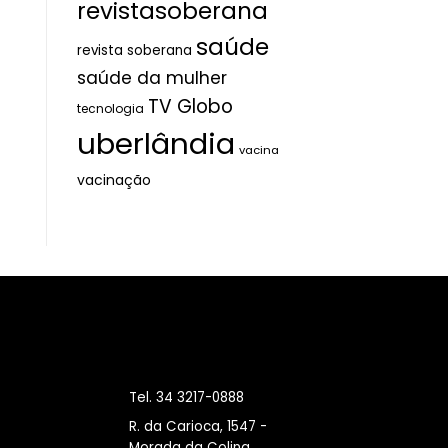
revistasoberana
saúde
revista soberana
saúde da mulher
TV Globo
tecnologia
uberlândia
vacina
vacinação
Tel. 34 3217-0888
R. da Carioca, 1547 -
Morada da Colina,