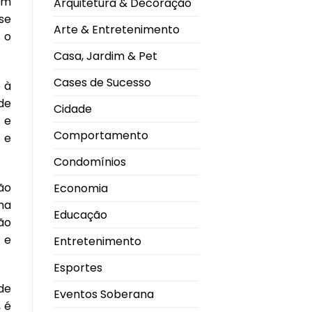
em
Arquitetura & Decoração
gripe
com
se
tecnologia
Arte & Entretenimento
de
 o
RNA
mensageiro
Casa, Jardim & Pet
Cases de Sucesso
 à
de
Cidade
 e
Comportamento
 e
Condomínios
ão
Economia
na
Educação
ão
 e
Entretenimento
Esportes
de
Eventos Soberana
 é