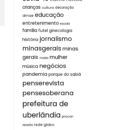
crianças
cultura
decoração
educação
dmae
entretenimento
escola
família
futel
ginecologia
jornalismo
história
minasgerais
minas
mulher
gerais
moda
negócios
música
pandemia
parque do sabiá
penserevista
pensesoberana
prefeitura de
uberlândia
procon
rede globo
receita