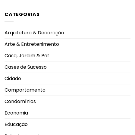
Mineiro
Nenhum
adolescentes
conscientização
comentário
antecipa
em
em
lesões
proteção
CATEGORIAS
Rebeca
pulmonares
Andrade
severas
alcança
e
maior
eleva
nota
alerta
Arquitetura & Decoração
do
oncológico
mundo
no
Arte & Entretenimento
salto
em
2026
Casa, Jardim & Pet
durante
Campeonato
Brasileiro
Cases de Sucesso
Cidade
Comportamento
Condomínios
Economia
Educação