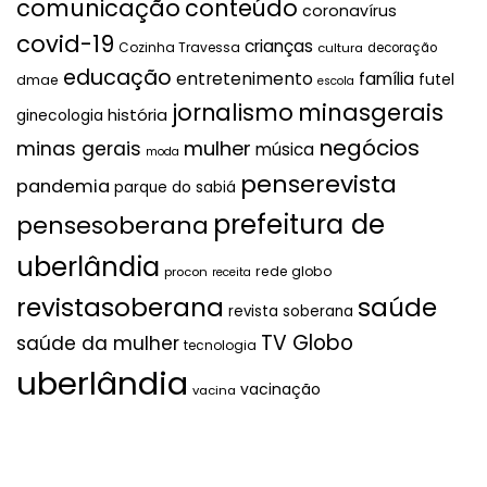
comunicação
conteúdo
coronavírus
covid-19
crianças
Cozinha Travessa
cultura
decoração
educação
entretenimento
família
futel
dmae
escola
jornalismo
minasgerais
história
ginecologia
negócios
mulher
minas gerais
música
moda
penserevista
pandemia
parque do sabiá
prefeitura de
pensesoberana
uberlândia
rede globo
procon
receita
revistasoberana
saúde
revista soberana
TV Globo
saúde da mulher
tecnologia
uberlândia
vacinação
vacina