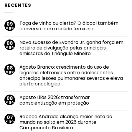
RECENTES
Taça de vinho ou alerta? O álcool também
09
ago
conversa com a saúde feminina.
Nenhum
comentário
Novo sucesso de Evandro Jr. ganha força em
08
em
Taça
ago
roteiro de divulgação pelas principais
de
emissoras do Triângulo Mineiro
vinho
ou
Nenhum
alerta?
comentário
O
Agosto Branco: crescimento do uso de
08
em
álcool
Novo
ago
cigarros eletrônicos entre adolescentes
também
sucesso
conversa
antecipa lesões pulmonares severas e eleva
de
com
Evandro
alerta oncológico
a
Jr.
saúde
ganha
Nenhum
feminina.
força
comentário
Agosto Lilás 2026: transformar
08
em
em
Agosto
roteiro
ago
conscientização em proteção
Branco:
de
crescimento
divulgação
Nenhum
do
pelas
comentário
Rebeca Andrade alcança maior nota do
07
uso
em
principais
de
Agosto
emissoras
ago
mundo no salto em 2026 durante
cigarros
Lilás
do
Campeonato Brasileiro
eletrônicos
2026:
Triângulo
entre
transformar