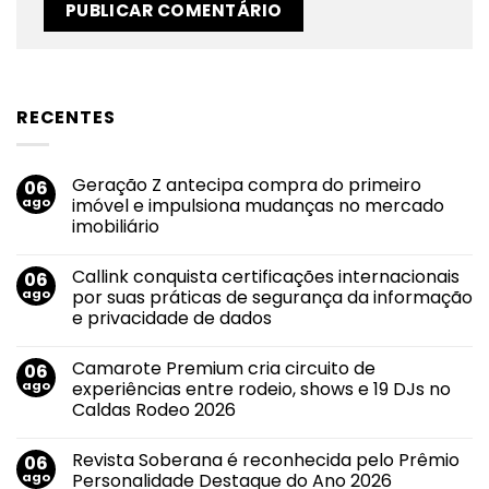
RECENTES
Geração Z antecipa compra do primeiro
06
ago
imóvel e impulsiona mudanças no mercado
imobiliário
Nenhum
comentário
Callink conquista certificações internacionais
06
em
Geração
ago
por suas práticas de segurança da informação
Z
e privacidade de dados
antecipa
compra
Nenhum
do
comentário
primeiro
Camarote Premium cria circuito de
06
em
imóvel
Callink
ago
experiências entre rodeio, shows e 19 DJs no
e
conquista
impulsiona
Caldas Rodeo 2026
certificações
mudanças
internacionais
no
Nenhum
por
mercado
comentário
suas
Revista Soberana é reconhecida pelo Prêmio
06
em
imobiliário
práticas
Camarote
ago
Personalidade Destaque do Ano 2026
de
Premium