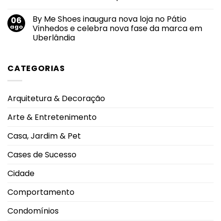
segurança
cria
Nenhum
da
circuito
comentário
informação
By Me Shoes inaugura nova loja no Pátio
06
de
em
e
experiências
Revista
ago
Vinhedos e celebra nova fase da marca em
privacidade
entre
Soberana
de
Uberlândia
rodeio,
é
dados
shows
reconhecida
Nenhum
e
pelo
comentário
19
Prêmio
em
DJs
Personalidade
CATEGORIAS
By
no
Destaque
Me
Caldas
do
Shoes
Rodeo
Ano
inaugura
2026
2026
nova
Arquitetura & Decoração
loja
no
Pátio
Arte & Entretenimento
Vinhedos
e
celebra
Casa, Jardim & Pet
nova
fase
da
Cases de Sucesso
marca
em
Uberlândia
Cidade
Comportamento
Condomínios