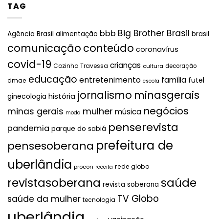
TAG
Big Brother Brasil
bbb
brasil
Agência Brasil
alimentação
comunicação
conteúdo
coronavírus
covid-19
crianças
Cozinha Travessa
cultura
decoração
educação
entretenimento
família
futel
dmae
escola
jornalismo
minasgerais
história
ginecologia
negócios
mulher
minas gerais
música
moda
penserevista
pandemia
parque do sabiá
prefeitura de
pensesoberana
uberlândia
rede globo
procon
receita
revistasoberana
saúde
revista soberana
TV Globo
saúde da mulher
tecnologia
uberlândia