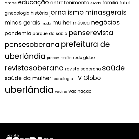
educação
entretenimento
família
futel
dmae
escola
jornalismo
minasgerais
história
ginecologia
negócios
mulher
minas gerais
música
moda
penserevista
pandemia
parque do sabiá
prefeitura de
pensesoberana
uberlândia
rede globo
procon
receita
revistasoberana
saúde
revista soberana
TV Globo
saúde da mulher
tecnologia
uberlândia
vacinação
vacina