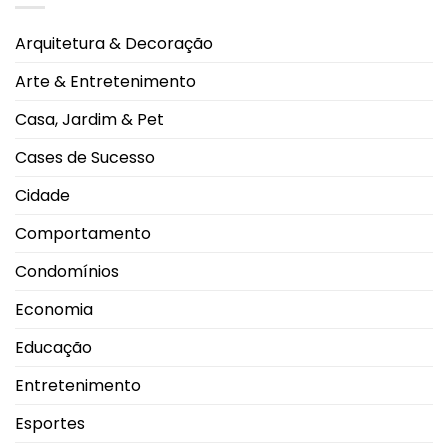
vez
o
a
CSA
Uberlândia
e
Arquitetura & Decoração
fica
a
um
Arte & Entretenimento
empate
do
acesso
Casa, Jardim & Pet
à
Série
C
Cases de Sucesso
Cidade
Comportamento
Condomínios
Economia
Educação
Entretenimento
Esportes