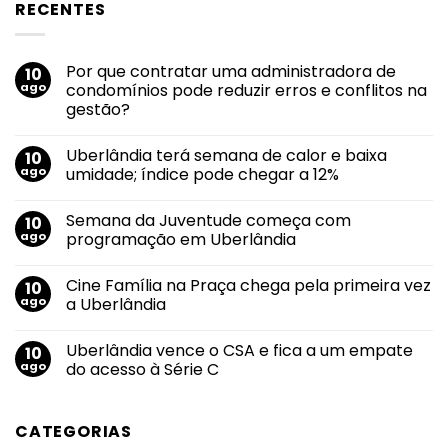
RECENTES
Por que contratar uma administradora de
10
ago
condomínios pode reduzir erros e conflitos na
gestão?
Nenhum
comentário
Uberlândia terá semana de calor e baixa
10
em
Por
ago
umidade; índice pode chegar a 12%
que
contratar
Nenhum
uma
comentário
Semana da Juventude começa com
10
administradora
em
de
Uberlândia
ago
programação em Uberlândia
condomínios
terá
pode
semana
Nenhum
reduzir
de
comentário
Cine Família na Praça chega pela primeira vez
10
erros
calor
em
e
e
Semana
ago
a Uberlândia
conflitos
baixa
da
na
umidade;
Juventude
Nenhum
gestão?
índice
começa
comentário
Uberlândia vence o CSA e fica a um empate
10
pode
com
em
chegar
programação
Cine
ago
do acesso à Série C
a
em
Família
12%
Uberlândia
na
Nenhum
Praça
comentário
chega
em
CATEGORIAS
pela
Uberlândia
primeira
vence