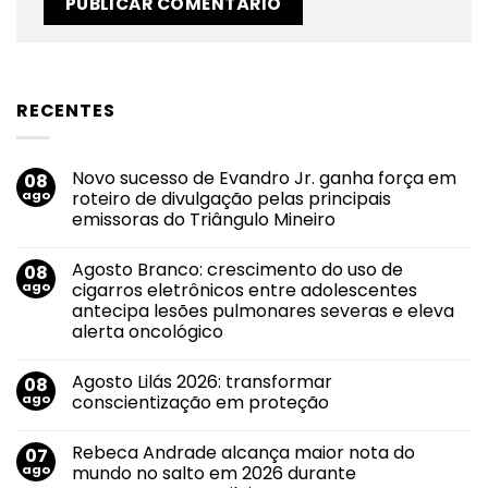
RECENTES
Novo sucesso de Evandro Jr. ganha força em
08
ago
roteiro de divulgação pelas principais
emissoras do Triângulo Mineiro
Nenhum
comentário
Agosto Branco: crescimento do uso de
08
em
Novo
ago
cigarros eletrônicos entre adolescentes
sucesso
antecipa lesões pulmonares severas e eleva
de
Evandro
alerta oncológico
Jr.
ganha
Nenhum
força
comentário
Agosto Lilás 2026: transformar
08
em
em
Agosto
roteiro
ago
conscientização em proteção
Branco:
de
crescimento
divulgação
Nenhum
do
pelas
comentário
Rebeca Andrade alcança maior nota do
07
uso
em
principais
de
Agosto
emissoras
ago
mundo no salto em 2026 durante
cigarros
Lilás
do