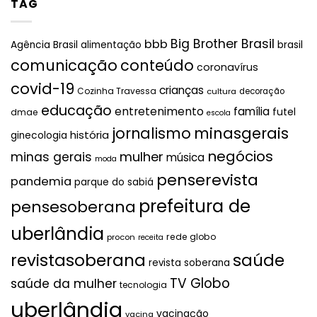
TAG
Big Brother Brasil
bbb
brasil
Agência Brasil
alimentação
comunicação
conteúdo
coronavírus
covid-19
crianças
Cozinha Travessa
cultura
decoração
educação
entretenimento
família
futel
dmae
escola
jornalismo
minasgerais
história
ginecologia
negócios
mulher
minas gerais
música
moda
penserevista
pandemia
parque do sabiá
prefeitura de
pensesoberana
uberlândia
rede globo
procon
receita
revistasoberana
saúde
revista soberana
TV Globo
saúde da mulher
tecnologia
uberlândia
vacinação
vacina