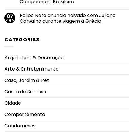
Campeonato Brasileiro
eletrônicos
2026:
Triângulo
entre
transformar
Mineiro
Nenhum
adolescentes
conscientização
comentário
antecipa
em
Felipe Neto anuncia noivado com Juliane
07
em
lesões
proteção
Rebeca
ago
Carvalho durante viagem à Grécia
pulmonares
Andrade
severas
alcança
Nenhum
e
maior
comentário
eleva
nota
em
alerta
CATEGORIAS
do
Felipe
oncológico
mundo
Neto
no
anuncia
salto
noivado
em
com
Arquitetura & Decoração
2026
Juliane
durante
Carvalho
Campeonato
durante
Arte & Entretenimento
Brasileiro
viagem
à
Grécia
Casa, Jardim & Pet
Cases de Sucesso
Cidade
Comportamento
Condomínios