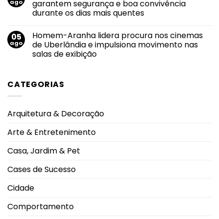
Agosto
de
ago
garantem segurança e boa convivência
atitudes
Dourado:
agosto
que
durante os dias mais quentes
apoio,
fazem
informação
grande
Nenhum
e
diferença
comentário
acolhimento
Homem-Aranha lidera procura nos cinemas
05
em
fortalecem
Piscinas
ago
de Uberlândia e impulsiona movimento nas
o
em
sucesso
salas de exibição
condomínios:
da
regras
amamentação
Nenhum
de
comentário
uso
em
garantem
CATEGORIAS
Homem-
segurança
Aranha
e
lidera
boa
procura
convivência
nos
durante
Arquitetura & Decoração
cinemas
os
de
dias
Uberlândia
mais
Arte & Entretenimento
e
quentes
impulsiona
movimento
Casa, Jardim & Pet
nas
salas
de
Cases de Sucesso
exibição
Cidade
Comportamento