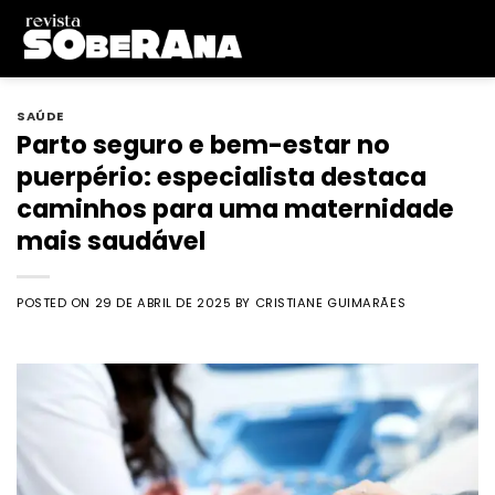
Skip
to
content
SAÚDE
Parto seguro e bem-estar no
puerpério: especialista destaca
caminhos para uma maternidade
mais saudável
POSTED ON
29 DE ABRIL DE 2025
BY
CRISTIANE GUIMARÃES