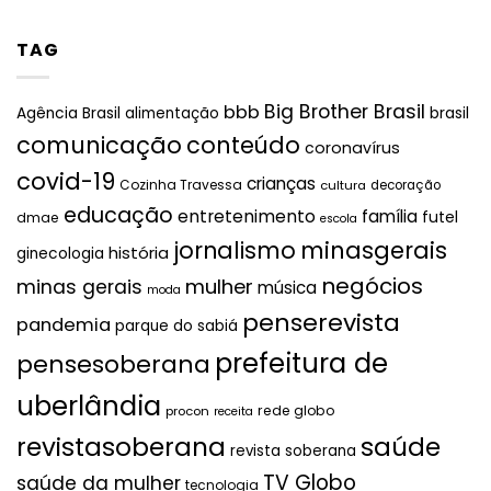
TAG
Big Brother Brasil
bbb
brasil
Agência Brasil
alimentação
comunicação
conteúdo
coronavírus
covid-19
crianças
Cozinha Travessa
cultura
decoração
educação
entretenimento
família
futel
dmae
escola
jornalismo
minasgerais
história
ginecologia
negócios
mulher
minas gerais
música
moda
penserevista
pandemia
parque do sabiá
prefeitura de
pensesoberana
uberlândia
rede globo
procon
receita
revistasoberana
saúde
revista soberana
TV Globo
saúde da mulher
tecnologia