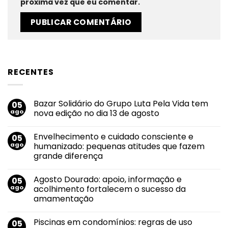
próxima vez que eu comentar.
RECENTES
Bazar Solidário do Grupo Luta Pela Vida tem
05
ago
nova edição no dia 13 de agosto
Nenhum
comentário
Envelhecimento e cuidado consciente e
05
em
Bazar
ago
humanizado: pequenas atitudes que fazem
Solidário
grande diferença
do
Grupo
Nenhum
Luta
comentário
Pela
Agosto Dourado: apoio, informação e
05
em
Vida
Envelhecimento
ago
acolhimento fortalecem o sucesso da
tem
e
nova
amamentação
cuidado
edição
consciente
no
Nenhum
e
dia
comentário
humanizado:
Piscinas em condomínios: regras de uso
05
em
13
pequenas