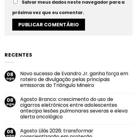
Salvar meus dados neste navegador para a
próxima vez que eu comentar.
RECENTES
Novo sucesso de Evandro Jr. ganha força em
08
ago
roteiro de divulgação pelas principais
emissoras do Triângulo Mineiro
Nenhum
comentário
Agosto Branco: crescimento do uso de
08
em
Novo
ago
cigarros eletrônicos entre adolescentes
sucesso
antecipa lesões pulmonares severas e eleva
de
Evandro
alerta oncológico
Jr.
ganha
Nenhum
força
comentário
Agosto Lilás 2026: transformar
08
em
em
Agosto
roteiro
ago
conscientização em proteção