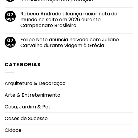
Branco:
de
crescimento
divulgação
Nenhum
do
pelas
comentário
Rebeca Andrade alcança maior nota do
07
uso
em
principais
de
Agosto
emissoras
ago
mundo no salto em 2026 durante
cigarros
Lilás
do
Campeonato Brasileiro
eletrônicos
2026:
Triângulo
entre
transformar
Mineiro
Nenhum
adolescentes
conscientização
comentário
antecipa
em
Felipe Neto anuncia noivado com Juliane
07
em
lesões
proteção
Rebeca
ago
Carvalho durante viagem à Grécia
pulmonares
Andrade
severas
alcança
Nenhum
e
maior
comentário
eleva
nota
em
alerta
CATEGORIAS
do
Felipe
oncológico
mundo
Neto
no
anuncia
salto
noivado
em
com
Arquitetura & Decoração
2026
Juliane
durante
Carvalho
Campeonato
durante
Arte & Entretenimento
Brasileiro
viagem
à
Grécia
Casa, Jardim & Pet
Cases de Sucesso
Cidade