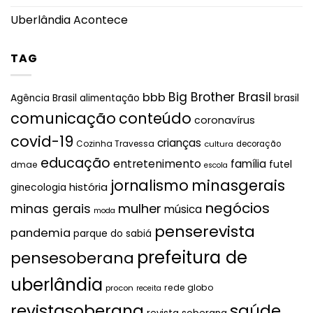
Uberlândia Acontece
TAG
Big Brother Brasil
bbb
brasil
Agência Brasil
alimentação
comunicação
conteúdo
coronavírus
covid-19
crianças
Cozinha Travessa
cultura
decoração
educação
entretenimento
família
futel
dmae
escola
jornalismo
minasgerais
história
ginecologia
negócios
mulher
minas gerais
música
moda
penserevista
pandemia
parque do sabiá
prefeitura de
pensesoberana
uberlândia
rede globo
procon
receita
revistasoberana
saúde