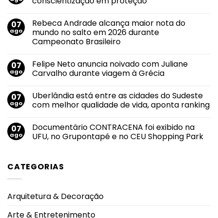
conscientização em proteção
Nenhum
comentário
Rebeca Andrade alcança maior nota do
07
em
Agosto
ago
mundo no salto em 2026 durante
Lilás
Campeonato Brasileiro
2026:
transformar
Nenhum
conscientização
comentário
em
Felipe Neto anuncia noivado com Juliane
07
em
proteção
Rebeca
ago
Carvalho durante viagem à Grécia
Andrade
alcança
Nenhum
maior
comentário
Uberlândia está entre as cidades do Sudeste
07
nota
em
do
Felipe
ago
com melhor qualidade de vida, aponta ranking
mundo
Neto
no
anuncia
Nenhum
salto
noivado
comentário
Documentário CONTRACENA foi exibido na
07
em
com
em
2026
Juliane
Uberlândia
ago
UFU, no Grupontapé e no CEU Shopping Park
durante
Carvalho
está
Campeonato
durante
entre
Nenhum
Brasileiro
viagem
as
comentário
à
cidades
em
CATEGORIAS
Grécia
do
Documentário
Sudeste
CONTRACENA
com
foi
melhor
exibido
qualidade
na
Arquitetura & Decoração
de
UFU,
vida,
no
aponta
Grupontapé
Arte & Entretenimento
ranking
e