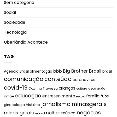
Sem categoria
Social
Sociedade
Tecnologia
Uberlândia Acontece
TAG
Big Brother Brasil
bbb
brasil
Agência Brasil
alimentação
comunicação
conteúdo
coronavírus
covid-19
crianças
Cozinha Travessa
cultura
decoração
educação
entretenimento
família
futel
dmae
escola
jornalismo
minasgerais
história
ginecologia
negócios
mulher
minas gerais
música
moda