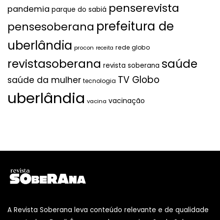
penserevista
pandemia
parque do sabiá
prefeitura de
pensesoberana
uberlândia
rede globo
procon
receita
revistasoberana
saúde
revista soberana
TV Globo
saúde da mulher
tecnologia
uberlândia
vacinação
vacina
A Revista Soberana leva conteúdo relevante e de qualidade