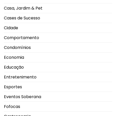
no
CEU
Casa, Jardim & Pet
Shopping
Park
Cases de Sucesso
Cidade
Comportamento
Condomínios
Economia
Educação
Entretenimento
Esportes
Eventos Soberana
Fofocas