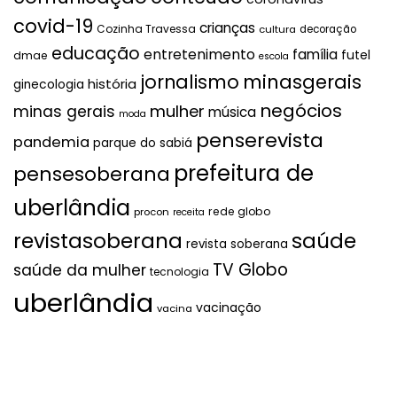
covid-19
crianças
Cozinha Travessa
cultura
decoração
educação
entretenimento
família
futel
dmae
escola
jornalismo
minasgerais
história
ginecologia
negócios
mulher
minas gerais
música
moda
penserevista
pandemia
parque do sabiá
prefeitura de
pensesoberana
uberlândia
rede globo
procon
receita
revistasoberana
saúde
revista soberana
TV Globo
saúde da mulher
tecnologia
uberlândia
vacinação
vacina