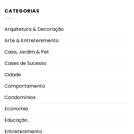
de
comentário
uso
em
garantem
CATEGORIAS
Homem-
segurança
Aranha
e
lidera
boa
procura
convivência
nos
durante
Arquitetura & Decoração
cinemas
os
de
dias
Uberlândia
mais
Arte & Entretenimento
e
quentes
impulsiona
movimento
Casa, Jardim & Pet
nas
salas
de
Cases de Sucesso
exibição
Cidade
Comportamento
Condomínios
Economia
Educação
Entretenimento