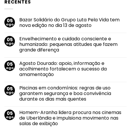
RECENTES
Bazar Solidário do Grupo Luta Pela Vida tem
05
ago
nova edição no dia 13 de agosto
Nenhum
comentário
Envelhecimento e cuidado consciente e
05
em
Bazar
ago
humanizado: pequenas atitudes que fazem
Solidário
grande diferença
do
Grupo
Nenhum
Luta
comentário
Pela
Agosto Dourado: apoio, informação e
05
em
Vida
Envelhecimento
ago
acolhimento fortalecem o sucesso da
tem
e
nova
amamentação
cuidado
edição
consciente
no
Nenhum
e
dia
comentário
humanizado:
Piscinas em condomínios: regras de uso
05
em
13
pequenas
Agosto
de
ago
garantem segurança e boa convivência
atitudes
Dourado:
agosto
que
durante os dias mais quentes
apoio,
fazem
informação
grande
Nenhum
e
diferença
comentário
acolhimento
Homem-Aranha lidera procura nos cinemas
05
em
fortalecem
Piscinas
ago
de Uberlândia e impulsiona movimento nas
o
em
sucesso
salas de exibição
condomínios:
da
regras
amamentação
Nenhum