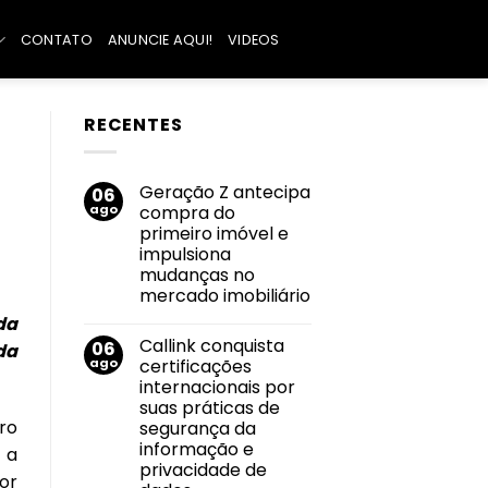
CONTATO
ANUNCIE AQUI!
VIDEOS
RECENTES
Geração Z antecipa
06
ago
compra do
primeiro imóvel e
impulsiona
mudanças no
mercado imobiliário
Nenhum
da
comentário
Callink conquista
06
em
da
Geração
ago
certificações
Z
internacionais por
antecipa
compra
suas práticas de
do
ro
segurança da
primeiro
imóvel
informação e
 a
e
privacidade de
impulsiona
or
mudanças