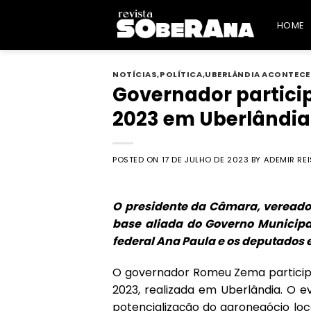
Skip
to
HOME
content
NOTÍCIAS
,
POLÍTICA
,
UBERLÂNDIA ACONTECE
Governador partici
2023 em Uberlândia
POSTED ON
17 DE JULHO DE 2023
BY
ADEMIR REI
O presidente da Câmara, veread
base aliada do Governo Municip
federal Ana Paula e os deputados 
O governador Romeu Zema participo
2023, realizada em Uberlândia. O 
potencialização do agronegócio loca