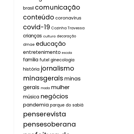
comunicação
brasil
conteúdo
coronavírus
covid-19
Cozinha Travessa
crianças
cultura
decoração
educação
dmae
entretenimento
escola
família
futel
ginecologia
jornalismo
história
minasgerais
minas
mulher
gerais
moda
negócios
música
pandemia
parque do sabiá
penserevista
pensesoberana