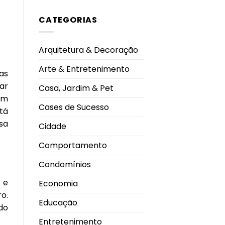
comentário
Ano
em
2026
CATEGORIAS
By
Me
Shoes
inaugura
nova
Arquitetura & Decoração
loja
no
Pátio
Arte & Entretenimento
Vinhedos
as
e
celebra
ar
Casa, Jardim & Pet
nova
fase
em
da
Cases de Sucesso
marca
tá
em
sa
Uberlândia
Cidade
Comportamento
Condomínios
 e
Economia
o.
Educação
do
Entretenimento