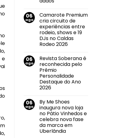
dados
no
ue
Nenhum
mercado
comentário
imobiliário
no
Camarote Premium
06
em
Callink
ago
cria circuito de
conquista
experiências entre
certificações
internacionais
rodeio, shows e 19
mo
por
DJs no Caldas
suas
le
práticas
Rodeo 2026
de
o,
Nenhum
segurança
comentário
da
Revista Soberana é
 e
06
em
informação
Camarote
e
ago
reconhecida pelo
ai
Premium
privacidade
Prêmio
cria
de
circuito
dados
Personalidade
de
Destaque do Ano
experiências
entre
2026
os
rodeio,
Nenhum
shows
do
comentário
e
By Me Shoes
06
em
19
Revista
DJs
ago
inaugura nova loja
Soberana
no
no Pátio Vinhedos e
é
Caldas
o,
reconhecida
Rodeo
celebra nova fase
pelo
2026
da marca em
um
Prêmio
Personalidade
Uberlândia
o,
Destaque
Nenhum
do