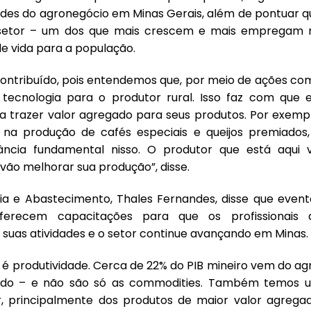
dades do agronegócio em Minas Gerais, além de pontuar q
 setor – um dos que mais crescem e mais empregam 
e vida para a população.
contribuído, pois entendemos que, por meio de ações co
tecnologia para o produtor rural. Isso faz com que e
a trazer valor agregado para seus produtos. Por exempl
 na produção de cafés especiais e queijos premiados,
cia fundamental nisso. O produtor que está aqui v
vão melhorar sua produção”, disse.
ria e Abastecimento, Thales Fernandes, disse que event
ferecem capacitações para que os profissionais 
suas atividades e o setor continue avançando em Minas.
 é produtividade. Cerca de 22% do PIB mineiro vem do agr
do – e não são só as commodities. Também temos 
ar, principalmente dos produtos de maior valor agregad