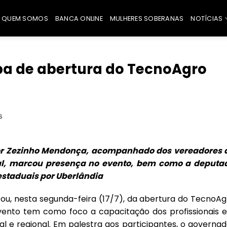
QUEM SOMOS
BANCA ONLINE
MULHERES SOBERANAS
NOTÍCIAS
pa de abertura do TecnoAgro
S
or Zezinho Mendonça, acompanhado dos vereadores 
al, marcou presença no evento, bem como a deputa
estaduais por Uberlândia
u, nesta segunda-feira (17/7), da abertura do TecnoAg
evento tem como foco a capacitação dos profissionais e
l e regional. Em palestra aos participantes, o governad