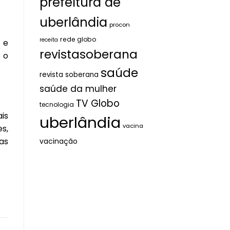
prefeitura de
uberlândia
procon
rede globo
receita
 e
revistasoberana
 o
saúde
revista soberana
saúde da mulher
TV Globo
tecnologia
is
uberlândia
vacina
s,
as
vacinação