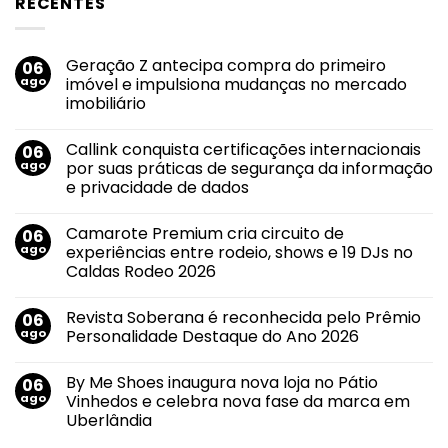
RECENTES
Geração Z antecipa compra do primeiro
06
ago
imóvel e impulsiona mudanças no mercado
imobiliário
Nenhum
comentário
Callink conquista certificações internacionais
06
em
Geração
ago
por suas práticas de segurança da informação
Z
e privacidade de dados
antecipa
compra
Nenhum
do
comentário
primeiro
Camarote Premium cria circuito de
06
em
imóvel
Callink
ago
experiências entre rodeio, shows e 19 DJs no
e
conquista
impulsiona
Caldas Rodeo 2026
certificações
mudanças
internacionais
no
Nenhum
por
mercado
comentário
suas
Revista Soberana é reconhecida pelo Prêmio
06
em
imobiliário
práticas
Camarote
ago
Personalidade Destaque do Ano 2026
de
Premium
segurança
cria
Nenhum
da
circuito
comentário
informação
By Me Shoes inaugura nova loja no Pátio
06
de
em
e
experiências
Revista
ago
Vinhedos e celebra nova fase da marca em
privacidade
entre
Soberana
de
Uberlândia
rodeio,
é
dados
shows
reconhecida
Nenhum
e
pelo