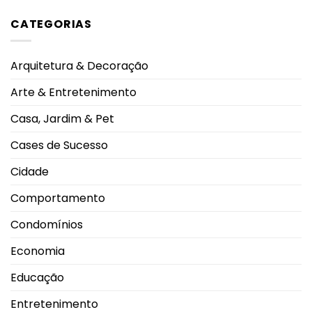
comentário
19
Prêmio
em
DJs
Personalidade
CATEGORIAS
By
no
Destaque
Me
Caldas
do
Shoes
Rodeo
Ano
inaugura
2026
2026
nova
Arquitetura & Decoração
loja
no
Pátio
Arte & Entretenimento
Vinhedos
e
celebra
Casa, Jardim & Pet
nova
fase
da
Cases de Sucesso
marca
em
Uberlândia
Cidade
Comportamento
Condomínios
Economia
Educação
Entretenimento