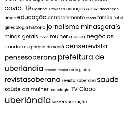
covid-19
crianças
Cozinha Travessa
cultura
decoração
educação
entretenimento
família
futel
dmae
escola
jornalismo
minasgerais
história
ginecologia
negócios
mulher
minas gerais
música
moda
penserevista
pandemia
parque do sabiá
prefeitura de
pensesoberana
uberlândia
rede globo
procon
receita
revistasoberana
saúde
revista soberana
TV Globo
saúde da mulher
tecnologia
uberlândia
vacinação
vacina