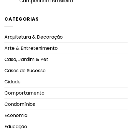
Campeonato Brasileiro
eletrônicos
2026:
Triângulo
entre
transformar
Mineiro
Nenhum
adolescentes
conscientização
comentário
antecipa
em
em
lesões
proteção
CATEGORIAS
Rebeca
pulmonares
Andrade
severas
alcança
e
maior
eleva
nota
alerta
Arquitetura & Decoração
do
oncológico
mundo
no
Arte & Entretenimento
salto
em
2026
Casa, Jardim & Pet
durante
Campeonato
Brasileiro
Cases de Sucesso
Cidade
Comportamento
Condomínios
Economia
Educação