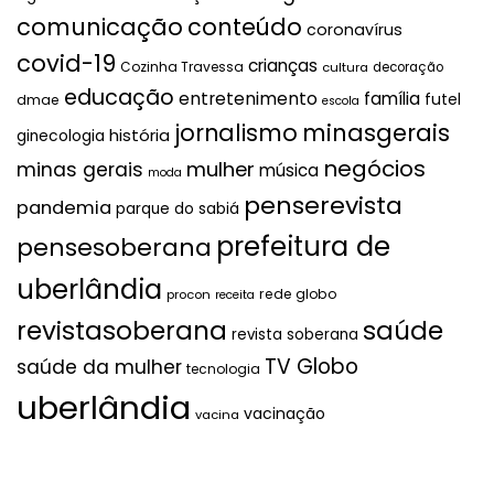
comunicação
conteúdo
coronavírus
covid-19
crianças
Cozinha Travessa
cultura
decoração
educação
entretenimento
família
futel
dmae
escola
jornalismo
minasgerais
história
ginecologia
negócios
mulher
minas gerais
música
moda
penserevista
pandemia
parque do sabiá
prefeitura de
pensesoberana
uberlândia
rede globo
procon
receita
revistasoberana
saúde
revista soberana
TV Globo
saúde da mulher
tecnologia
uberlândia
vacinação
vacina