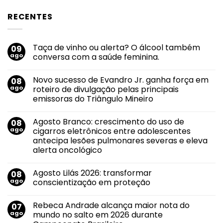
RECENTES
Taça de vinho ou alerta? O álcool também
09
ago
conversa com a saúde feminina.
Nenhum
comentário
Novo sucesso de Evandro Jr. ganha força em
08
em
Taça
ago
roteiro de divulgação pelas principais
de
emissoras do Triângulo Mineiro
vinho
ou
Nenhum
alerta?
comentário
O
Agosto Branco: crescimento do uso de
08
em
álcool
Novo
ago
cigarros eletrônicos entre adolescentes
também
sucesso
conversa
antecipa lesões pulmonares severas e eleva
de
com
Evandro
alerta oncológico
a
Jr.
saúde
ganha
Nenhum
feminina.
força
comentário
Agosto Lilás 2026: transformar
08
em
em
Agosto
roteiro
ago
conscientização em proteção
Branco:
de
crescimento
divulgação
Nenhum
do
pelas
comentário
Rebeca Andrade alcança maior nota do
07
uso
em
principais
de
Agosto
emissoras
ago
mundo no salto em 2026 durante
cigarros
Lilás
do