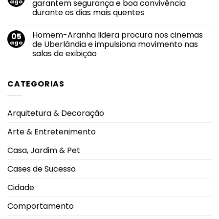
de
ago
garantem segurança e boa convivência
atitudes
Dourado:
agosto
que
durante os dias mais quentes
apoio,
fazem
informação
grande
Nenhum
e
diferença
comentário
acolhimento
Homem-Aranha lidera procura nos cinemas
05
em
fortalecem
Piscinas
ago
de Uberlândia e impulsiona movimento nas
o
em
sucesso
salas de exibição
condomínios:
da
regras
amamentação
Nenhum
de
comentário
uso
em
garantem
CATEGORIAS
Homem-
segurança
Aranha
e
lidera
boa
procura
convivência
nos
durante
Arquitetura & Decoração
cinemas
os
de
dias
Uberlândia
mais
Arte & Entretenimento
e
quentes
impulsiona
movimento
Casa, Jardim & Pet
nas
salas
de
Cases de Sucesso
exibição
Cidade
Comportamento