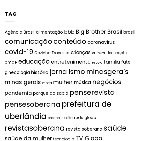
TAG
Big Brother Brasil
bbb
brasil
Agência Brasil
alimentação
comunicação
conteúdo
coronavírus
covid-19
crianças
Cozinha Travessa
cultura
decoração
educação
entretenimento
família
futel
dmae
escola
jornalismo
minasgerais
história
ginecologia
negócios
mulher
minas gerais
música
moda
penserevista
pandemia
parque do sabiá
prefeitura de
pensesoberana
uberlândia
rede globo
procon
receita
revistasoberana
saúde
revista soberana
TV Globo
saúde da mulher
tecnologia