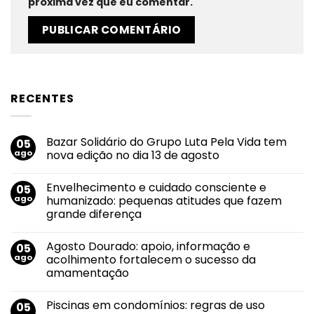
próxima vez que eu comentar.
RECENTES
Bazar Solidário do Grupo Luta Pela Vida tem
05
ago
nova edição no dia 13 de agosto
Nenhum
comentário
Envelhecimento e cuidado consciente e
05
em
Bazar
ago
humanizado: pequenas atitudes que fazem
Solidário
grande diferença
do
Grupo
Nenhum
Luta
comentário
Pela
Agosto Dourado: apoio, informação e
05
em
Vida
Envelhecimento
ago
acolhimento fortalecem o sucesso da
tem
e
nova
amamentação
cuidado
edição
consciente
no
Nenhum
e
dia
comentário
humanizado:
Piscinas em condomínios: regras de uso
05
em
13
pequenas
Agosto