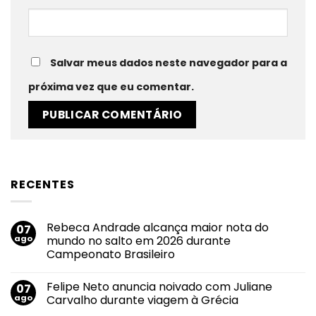
Salvar meus dados neste navegador para a
próxima vez que eu comentar.
RECENTES
Rebeca Andrade alcança maior nota do
07
ago
mundo no salto em 2026 durante
Campeonato Brasileiro
Nenhum
comentário
Felipe Neto anuncia noivado com Juliane
07
em
Rebeca
ago
Carvalho durante viagem à Grécia
Andrade
alcança
Nenhum