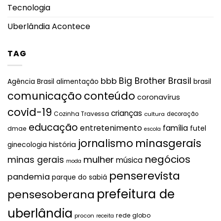
Tecnologia
Uberlândia Acontece
TAG
Big Brother Brasil
bbb
brasil
Agência Brasil
alimentação
comunicação
conteúdo
coronavírus
covid-19
crianças
Cozinha Travessa
cultura
decoração
educação
entretenimento
família
futel
dmae
escola
jornalismo
minasgerais
história
ginecologia
negócios
mulher
minas gerais
música
moda
penserevista
pandemia
parque do sabiá
prefeitura de
pensesoberana
uberlândia
rede globo
procon
receita