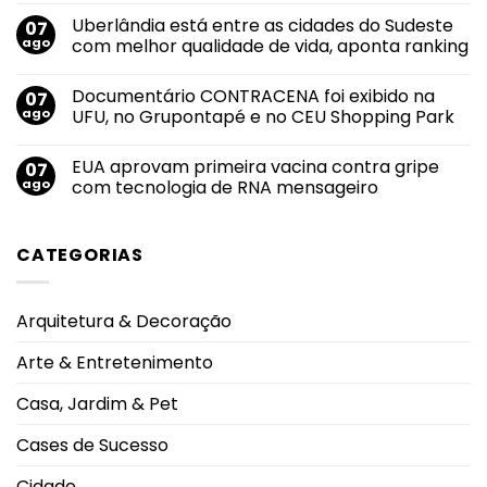
maior
comentário
Uberlândia está entre as cidades do Sudeste
07
nota
em
do
Felipe
ago
com melhor qualidade de vida, aponta ranking
mundo
Neto
no
anuncia
Nenhum
salto
noivado
comentário
Documentário CONTRACENA foi exibido na
07
em
com
em
2026
Juliane
Uberlândia
ago
UFU, no Grupontapé e no CEU Shopping Park
durante
Carvalho
está
Campeonato
durante
entre
Nenhum
Brasileiro
viagem
as
comentário
EUA aprovam primeira vacina contra gripe
07
à
cidades
em
Grécia
do
Documentário
ago
com tecnologia de RNA mensageiro
Sudeste
CONTRACENA
com
foi
Nenhum
melhor
exibido
comentário
qualidade
na
em
CATEGORIAS
de
UFU,
EUA
vida,
no
aprovam
aponta
Grupontapé
primeira
ranking
e
vacina
no
contra
Arquitetura & Decoração
CEU
gripe
Shopping
com
Park
tecnologia
Arte & Entretenimento
de
RNA
mensageiro
Casa, Jardim & Pet
Cases de Sucesso
Cidade