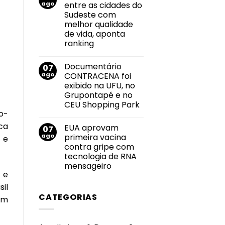
Felipe
ago
entre as cidades do
2026
Neto
durante
Sudeste com
anuncia
Campeonato
noivado
melhor qualidade
Brasileiro
com
de vida, aponta
Juliane
Carvalho
ranking
durante
Nenhum
viagem
comentário
à
Documentário
07
em
Grécia
Uberlândia
ago
CONTRACENA foi
está
exibido na UFU, no
entre
as
Grupontapé e no
cidades
CEU Shopping Park
do
Sudeste
o-
Nenhum
com
comentário
ca
melhor
EUA aprovam
07
em
qualidade
Documentário
ago
primeira vacina
 e
de
CONTRACENA
vida,
contra gripe com
foi
aponta
exibido
tecnologia de RNA
ranking
na
mensageiro
UFU,
 e
no
Nenhum
Grupontapé
comentário
il
e
em
no
CATEGORIAS
EUA
em
CEU
aprovam
Shopping
primeira
Park
vacina
contra