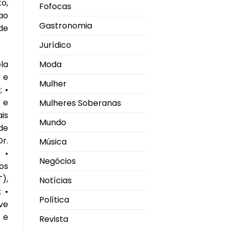
o,
Fofocas
ao
Gastronomia
de
Jurídico
la
Moda
 e
Mulher
 •
 e
Mulheres Soberanas
is
Mundo
de
r.
Música
 •
Negócios
os
),
Notícias
 •
Política
ve
 e
Revista