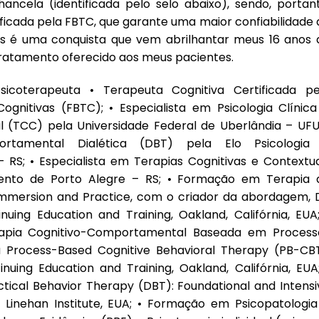
ancela (identificada pelo selo abaixo), sendo, portant
icada pela FBTC, que garante uma maior confiabilidade 
pois é uma conquista que vem abrilhantar meus 16 anos 
 tratamento oferecido aos meus pacientes.
sicoterapeuta • Terapeuta Cognitiva Certificada pe
ognitivas (FBTC); • Especialista em Psicologia Clínica
(TCC) pela Universidade Federal de Uberlândia – UFU;
ortamental Dialética (DBT) pela Elo Psicologia
 RS; • Especialista em Terapias Cognitivas e Contextua
mento de Porto Alegre – RS; • Formação em Terapia 
mmersion and Practice, com o criador da abordagem, D
nuing Education and Training, Oakland, Califórnia, EUA;
pia Cognitivo-Comportamental Baseada em Process
 Process-Based Cognitive Behavioral Therapy (PB-CBT
nuing Education and Training, Oakland, Califórnia, EUA;
ical Behavior Therapy (DBT): Foundational and Intensi
e Linehan Institute, EUA; • Formação em Psicopatologia