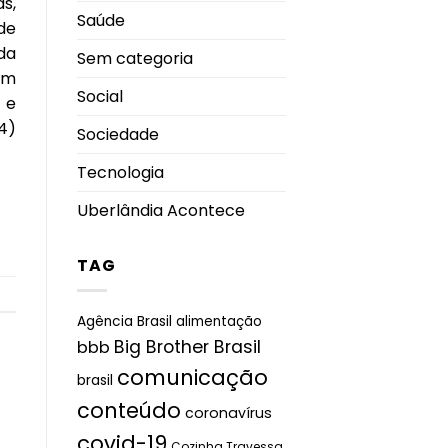
as,
Saúde
de
ada
Sem categoria
em
Social
 e
4)
Sociedade
Tecnologia
Uberlândia Acontece
TAG
Agência Brasil
alimentação
Big Brother Brasil
bbb
comunicação
brasil
conteúdo
coronavírus
covid-19
Cozinha Travessa