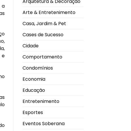
Arquitetura & Decoração
gripe
 a
com
tecnologia
Arte & Entretenimento
as
de
RNA
mensageiro
Casa, Jardim & Pet
iço
Cases de Sucesso
so,
Cidade
a,
 e
Comportamento
Condomínios
nho
Economia
Educação
as
Entretenimento
lo
Esportes
Eventos Soberana
do