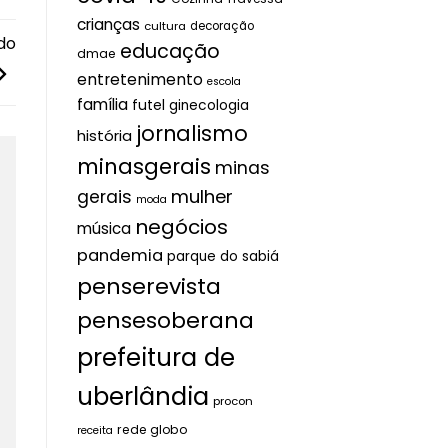
crianças
cultura
decoração
do
educação
dmae
entretenimento
escola
família
futel
ginecologia
jornalismo
história
minasgerais
minas
mulher
gerais
moda
negócios
música
pandemia
parque do sabiá
penserevista
pensesoberana
prefeitura de
uberlândia
procon
rede globo
receita