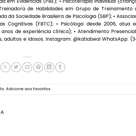
da em Evidências (PBE); • Psicoterapia individual (crianç
• Treinadora de Habilidades em Grupo de Treinamento 
da da Sociedade Brasileira de Psicologia (SBP); • Associ
ias Cognitivas (FBTC); • Psicóloga desde 2006, atua 
 anos de experiência clínica); • Atendimento Presencial
s, adultos e idosos. Instagram: @katiabeal WhatsApp: (3
to
.
Adicione aos favoritos
.
NA