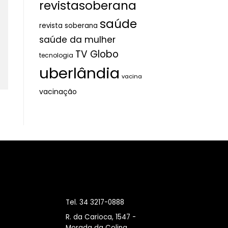
revistasoberana
saúde
revista soberana
saúde da mulher
TV Globo
tecnologia
uberlândia
vacina
vacinação
Tel. 34 3217-0888
R. da Carioca, 1547 -
Morada da Colina,