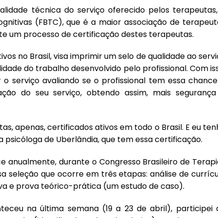
alidade técnica do serviço oferecido pelos terapeutas,
ognitivas (FBTC), que é a maior associação de terapeut
nte um processo de certificação destes terapeutas.
vos no Brasil, visa imprimir um selo de qualidade ao serv
idade do trabalho desenvolvido pelo profissional. Com is
o serviço avaliando se o profissional tem essa chancel
ação do seu serviço, obtendo assim, mais segurança
as, apenas, certificados ativos em todo o Brasil. E eu te
ca psicóloga de Uberlândia, que tem essa certificação.
e anualmente, durante o Congresso Brasileiro de Terapi
a seleção que ocorre em três etapas: análise de currícu
va e prova teórico-prática (um estudo de caso).
eceu na última semana (19 a 23 de abril), participei 