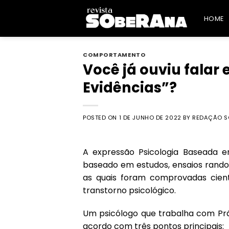
Skip
to
HOME
content
COMPORTAMENTO
Você já ouviu falar
Evidências”?
POSTED ON
1 DE JUNHO DE 2022
BY
REDAÇÃO S
A expressão Psicologia Baseada em
baseado em estudos, ensaios random
as quais foram comprovadas cient
transtorno psicológico.
Um psicólogo que trabalha com Prá
acordo com três pontos principais: