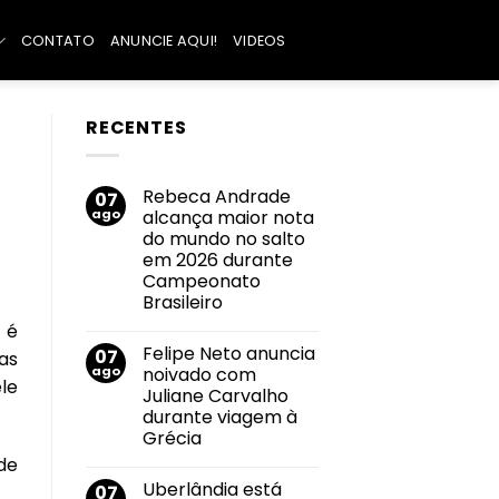
CONTATO
ANUNCIE AQUI!
VIDEOS
RECENTES
Rebeca Andrade
07
ago
alcança maior nota
do mundo no salto
em 2026 durante
Campeonato
Brasileiro
Nenhum
 é
comentário
Felipe Neto anuncia
07
em
as
Rebeca
ago
noivado com
Andrade
le
Juliane Carvalho
alcança
maior
durante viagem à
nota
Grécia
do
mundo
Nenhum
de
no
comentário
salto
Uberlândia está
07
em
em