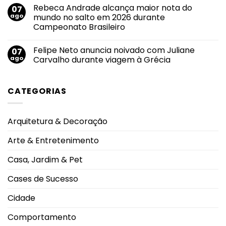
do
pelas
comentário
Rebeca Andrade alcança maior nota do
07
uso
em
principais
de
Agosto
emissoras
ago
mundo no salto em 2026 durante
cigarros
Lilás
do
Campeonato Brasileiro
eletrônicos
2026:
Triângulo
entre
transformar
Mineiro
Nenhum
adolescentes
conscientização
comentário
antecipa
em
Felipe Neto anuncia noivado com Juliane
07
em
lesões
proteção
Rebeca
ago
Carvalho durante viagem à Grécia
pulmonares
Andrade
severas
alcança
Nenhum
e
maior
comentário
eleva
nota
em
alerta
CATEGORIAS
do
Felipe
oncológico
mundo
Neto
no
anuncia
salto
noivado
em
com
Arquitetura & Decoração
2026
Juliane
durante
Carvalho
Campeonato
durante
Arte & Entretenimento
Brasileiro
viagem
à
Grécia
Casa, Jardim & Pet
Cases de Sucesso
Cidade
Comportamento