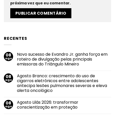
próxima vez que eu comentar.
RECENTES
Novo sucesso de Evandro Jr. ganha força em
08
ago
roteiro de divulgação pelas principais
emissoras do Triângulo Mineiro
Nenhum
comentário
Agosto Branco: crescimento do uso de
08
em
Novo
ago
cigarros eletrônicos entre adolescentes
sucesso
antecipa lesões pulmonares severas e eleva
de
Evandro
alerta oncológico
Jr.
ganha
Nenhum
força
comentário
Agosto Lilás 2026: transformar
08
em
em
Agosto
roteiro
ago
conscientização em proteção
Branco:
de
crescimento
divulgação
Nenhum