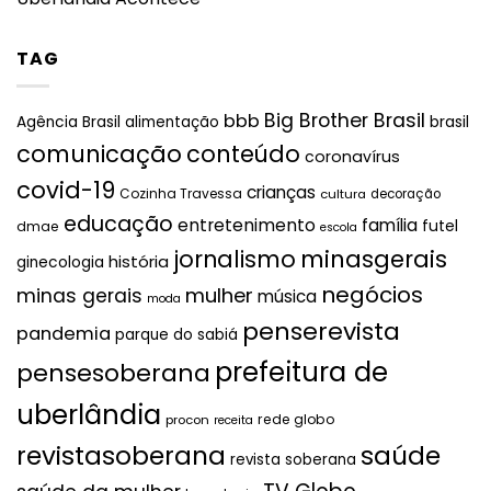
TAG
Big Brother Brasil
bbb
brasil
Agência Brasil
alimentação
comunicação
conteúdo
coronavírus
covid-19
crianças
Cozinha Travessa
cultura
decoração
educação
entretenimento
família
futel
dmae
escola
jornalismo
minasgerais
história
ginecologia
negócios
mulher
minas gerais
música
moda
penserevista
pandemia
parque do sabiá
prefeitura de
pensesoberana
uberlândia
rede globo
procon
receita
revistasoberana
saúde
revista soberana